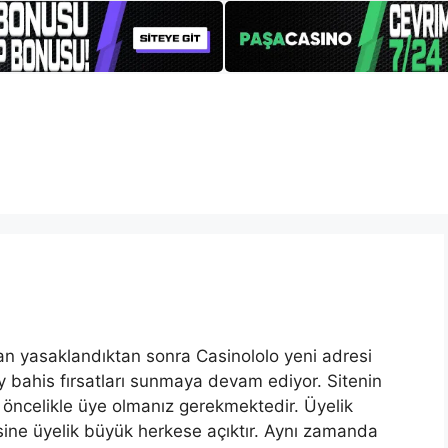
an yasaklandıktan sonra Casinololo yeni adresi
ay bahis fırsatları sunmaya devam ediyor. Sitenin
n öncelikle üye olmanız gerekmektedir. Üyelik
sine üyelik büyük herkese açıktır. Aynı zamanda