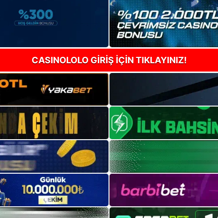
CASINOLOLO GİRİŞ İÇİN TIKLAYINIZ!