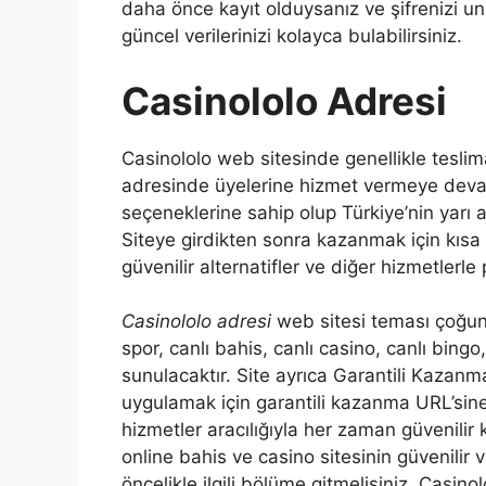
daha önce kayıt olduysanız ve şifrenizi u
güncel verilerinizi kolayca bulabilirsiniz.
Casinololo Adresi
Casinololo web sitesinde genellikle teslim
adresinde üyelerine hizmet vermeye devam 
seçeneklerine sahip olup Türkiye’nin yarı ağ
Siteye girdikten sonra kazanmak için kısa b
güvenilir alternatifler ve diğer hizmetler
Casinololo adresi
web sitesi teması çoğunlu
spor, canlı bahis, canlı casino, canlı bin
sunulacaktır. Site ayrıca Garantili Kazanm
uygulamak için garantili kazanma URL’sine 
hizmetler aracılığıyla her zaman güvenilir 
online bahis ve casino sitesinin güvenilir
öncelikle ilgili bölüme gitmelisiniz. Casin