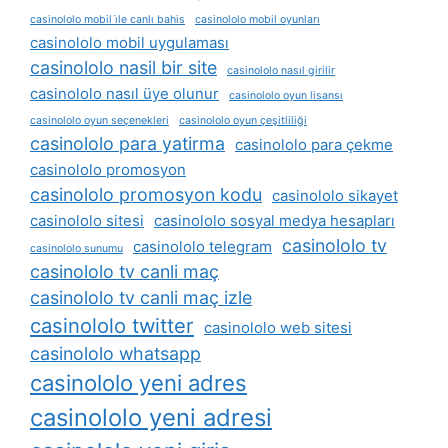
casinololo mobil i̇le canlı bahis
casinololo mobil oyunları
casinololo mobil uygulaması
casinololo nasil bir site
casinololo nasıl girilir
casinololo nasıl üye olunur
casinololo oyun lisansı
casinololo oyun seçenekleri
casinololo oyun çeşitliliği
casinololo para yatirma
casinololo para çekme
casinololo promosyon
casinololo promosyon kodu
casinololo sikayet
casinololo sitesi
casinololo sosyal medya hesapları
casinololo tv
casinololo telegram
casinololo sunumu
casinololo tv canli maç
casinololo tv canli maç izle
casinololo twitter
casinololo web sitesi
casinololo whatsapp
casinololo yeni adres
casinololo yeni adresi