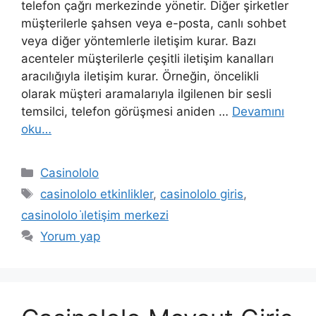
telefon çağrı merkezinde yönetir. Diğer şirketler
müşterilerle şahsen veya e-posta, canlı sohbet
veya diğer yöntemlerle iletişim kurar. Bazı
acenteler müşterilerle çeşitli iletişim kanalları
aracılığıyla iletişim kurar. Örneğin, öncelikli
olarak müşteri aramalarıyla ilgilenen bir sesli
temsilci, telefon görüşmesi aniden …
Devamını
oku…
Kategoriler
Casinololo
Etiketler
casinololo etkinlikler
,
casinololo giris
,
casinololo i̇letişim merkezi
Yorum yap