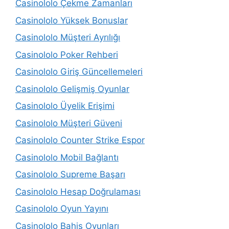
Casinololo Çekme Zamanları
Casinololo Yüksek Bonuslar
Casinololo Müşteri Ayrılığı
Casinololo Poker Rehberi
Casinololo Giriş Güncellemeleri
Casinololo Gelişmiş Oyunlar
Casinololo Üyelik Erişimi
Casinololo Müşteri Güveni
Casinololo Counter Strike Espor
Casinololo Mobil Bağlantı
Casinololo Supreme Başarı
Casinololo Hesap Doğrulaması
Casinololo Oyun Yayını
Casinololo Bahis Oyunları