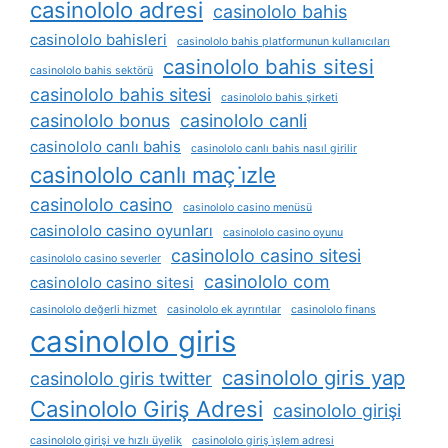
casinololo adresi
casinololo bahis
casinololo bahisleri
casinololo bahis platformunun kullanıcıları
casinololo bahis sitesi
casinololo bahis sektörü
casinololo bahis sitesi
casinololo bahis şirketi
casinololo bonus
casinololo canli
casinololo canlı bahis
casinololo canlı bahis nasıl girilir
casinololo canlı maç i̇zle
casinololo casino
casinololo casino menüsü
casinololo casino oyunları
casinololo casino oyunu
casinololo casino sitesi
casinololo casino severler
casinololo com
casinololo casino sitesi
casinololo değerli hizmet
casinololo ek ayrıntılar
casinololo finans
casinololo giris
casinololo giris yap
casinololo giris twitter
Casinololo Giriş Adresi
casinololo girişi
casinololo girişi ve hızlı üyelik
casinololo giriş i̇şlem adresi