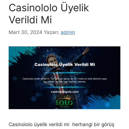
Casinololo Üyelik
Verildi Mi
Mart 30, 2024
Yazarı:
admin
Casinololo üyelik verildi mi herhangi bir görüş