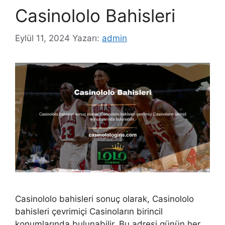
Casinololo Bahisleri
Eylül 11, 2024
Yazarı:
admin
Casinololo bahisleri sonuç olarak, Casinololo
bahisleri çevrimiçi Casinoların birincil
konumlarında bulunabilir. Bu adresi günün her