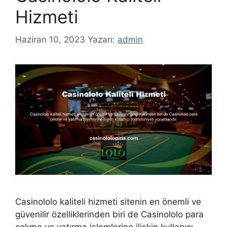
Hizmeti
Haziran 10, 2023
Yazarı:
admin
Casinololo kaliteli hizmeti sitenin en önemli ve
güvenilir özelliklerinden biri de Casinololo para
çekme ve yatırma işlemlerine ilişkin kullanıcı