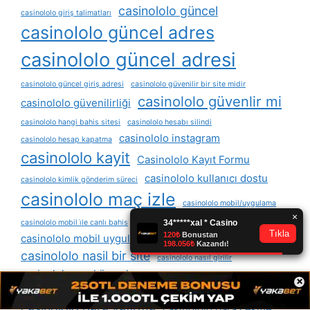
casinololo güncel
casinololo giriş talimatları
casinololo güncel adres
casinololo güncel adresi
casinololo güncel giriş adresi
casinololo güvenilir bir site midir
casinololo güvenlir mi
casinololo güvenilirliği
casinololo hangi bahis sitesi
casinololo hesabı silindi
casinololo instagram
casinololo hesap kapatma
casinololo kayit
Casinololo Kayıt Formu
casinololo kullanıcı dostu
casinololo kimlik gönderim süreci
casinololo maç izle
casinololo mobil/uygulama
casinololo mobil i̇le canlı bahis
casinololo mobil oyunları
casinololo mobil uygulaması
casinololo nasil bir site
casinololo nasıl girilir
casinololo nasıl üye olunur
casinololo oyun lisansı
×
casinololo oyun seçenekleri
casinololo oyun çeşitliliği
casinololo para yatirma
casinololo para çekme