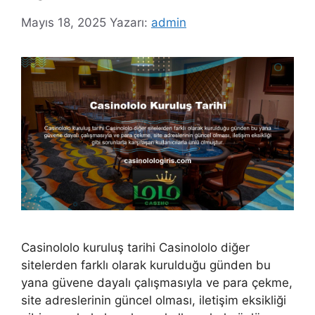
Mayıs 18, 2025
Yazarı:
admin
Casinololo kuruluş tarihi Casinololo diğer
sitelerden farklı olarak kurulduğu günden bu
yana güvene dayalı çalışmasıyla ve para çekme,
site adreslerinin güncel olması, iletişim eksikliği