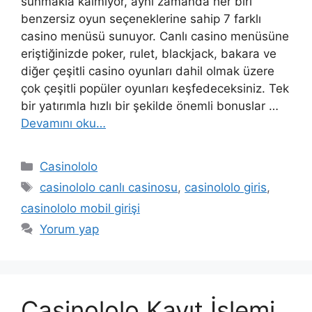
sunmakla kalmıyor, aynı zamanda her biri
benzersiz oyun seçeneklerine sahip 7 farklı
casino menüsü sunuyor. Canlı casino menüsüne
eriştiğinizde poker, rulet, blackjack, bakara ve
diğer çeşitli casino oyunları dahil olmak üzere
çok çeşitli popüler oyunları keşfedeceksiniz. Tek
bir yatırımla hızlı bir şekilde önemli bonuslar …
Devamını oku…
Kategoriler
Casinololo
Etiketler
casinololo canlı casinosu
,
casinololo giris
,
casinololo mobil girişi
Yorum yap
Casinololo Kayıt İşlemi