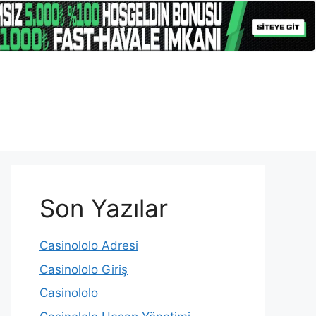
Son Yazılar
Casinololo Adresi
Casinololo Giriş
Casinololo