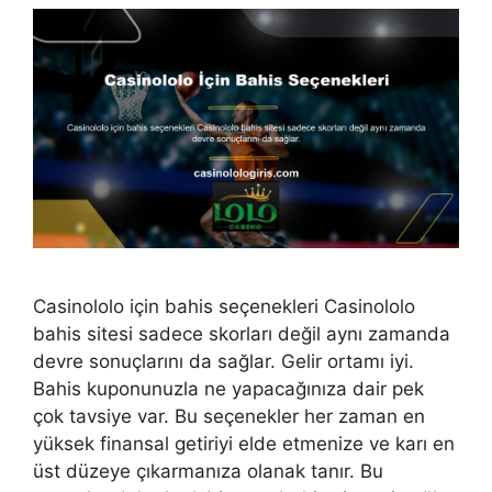
Casinololo için bahis seçenekleri Casinololo
bahis sitesi sadece skorları değil aynı zamanda
devre sonuçlarını da sağlar. Gelir ortamı iyi.
Bahis kuponunuzla ne yapacağınıza dair pek
çok tavsiye var. Bu seçenekler her zaman en
yüksek finansal getiriyi elde etmenize ve karı en
üst düzeye çıkarmanıza olanak tanır. Bu