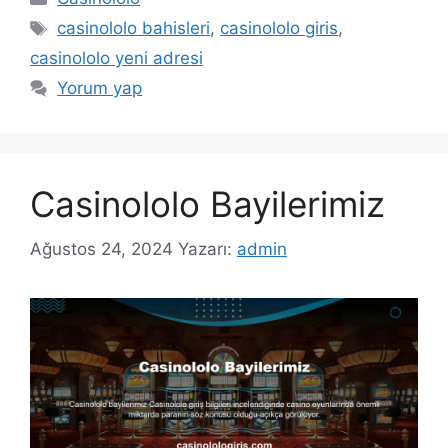
Etiketler
casinololo bahisleri
,
casinololo giris
,
casinololo yeni adresi
Yorum yap
Casinololo Bayilerimiz
Ağustos 24, 2024
Yazarı:
admin