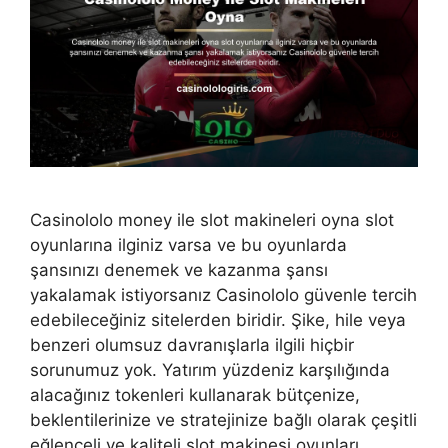
Casinololo money ile slot makineleri oyna slot
oyunlarına ilginiz varsa ve bu oyunlarda
şansınızı denemek ve kazanma şansı
yakalamak istiyorsanız Casinololo güvenle tercih
edebileceğiniz sitelerden biridir. Şike, hile veya
benzeri olumsuz davranışlarla ilgili hiçbir
sorunumuz yok. Yatırım yüzdeniz karşılığında
alacağınız tokenleri kullanarak bütçenize,
beklentilerinize ve stratejinize bağlı olarak çeşitli
eğlenceli ve kaliteli slot makinesi oyunları …