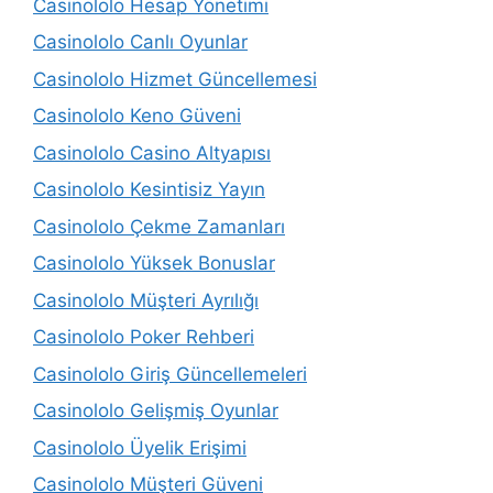
Casinololo Hesap Yönetimi
Casinololo Canlı Oyunlar
Casinololo Hizmet Güncellemesi
Casinololo Keno Güveni
Casinololo Casino Altyapısı
Casinololo Kesintisiz Yayın
Casinololo Çekme Zamanları
Casinololo Yüksek Bonuslar
Casinololo Müşteri Ayrılığı
Casinololo Poker Rehberi
Casinololo Giriş Güncellemeleri
Casinololo Gelişmiş Oyunlar
Casinololo Üyelik Erişimi
Casinololo Müşteri Güveni