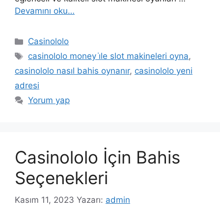
Devamını oku…
Kategoriler
Casinololo
Etiketler
casinololo money i̇le slot makineleri oyna
,
casinololo nasıl bahis oynanır
,
casinololo yeni
adresi
Yorum yap
Casinololo İçin Bahis
Seçenekleri
Kasım 11, 2023
Yazarı:
admin