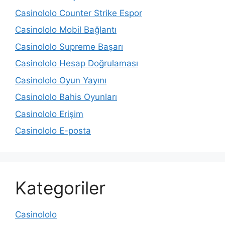
Casinololo Counter Strike Espor
Casinololo Mobil Bağlantı
Casinololo Supreme Başarı
Casinololo Hesap Doğrulaması
Casinololo Oyun Yayını
Casinololo Bahis Oyunları
Casinololo Erişim
Casinololo E-posta
Kategoriler
Casinololo