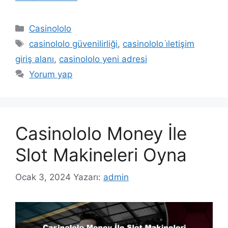
Kategoriler
Casinololo
Etiketler
casinololo güvenilirliği
,
casinololo i̇letişim
giriş alanı
,
casinololo yeni adresi
Yorum yap
Casinololo Money İle
Slot Makineleri Oyna
Ocak 3, 2024
Yazarı:
admin