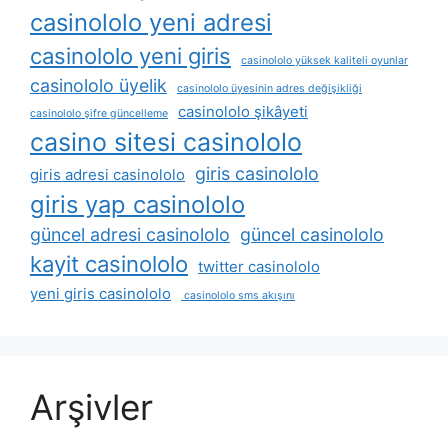
casinololo yeni adresi
casinololo yeni giris
casinololo yüksek kaliteli oyunlar
casinololo üyelik
casinololo üyesinin adres değişikliği
casinololo şikâyeti
casinololo şifre güncelleme
casino sitesi casinololo
giris casinololo
giris adresi casinololo
giris yap casinololo
güncel adresi casinololo
güncel casinololo
kayit casinololo
twitter casinololo
yeni giris casinololo
casinololo sms akışını
Arşivler