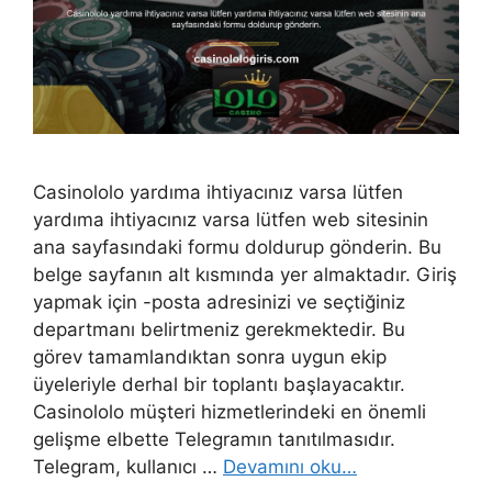
Casinololo yardıma ihtiyacınız varsa lütfen
yardıma ihtiyacınız varsa lütfen web sitesinin
ana sayfasındaki formu doldurup gönderin. Bu
belge sayfanın alt kısmında yer almaktadır. Giriş
yapmak için -posta adresinizi ve seçtiğiniz
departmanı belirtmeniz gerekmektedir. Bu
görev tamamlandıktan sonra uygun ekip
üyeleriyle derhal bir toplantı başlayacaktır.
Casinololo müşteri hizmetlerindeki en önemli
gelişme elbette Telegramın tanıtılmasıdır.
Telegram, kullanıcı …
Devamını oku…