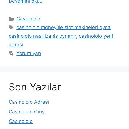
Devamını oku…
Kategoriler
Casinololo
Etiketler
casinololo money i̇le slot makineleri oyna
,
casinololo nasıl bahis oynanır
,
casinololo yeni
adresi
Yorum yap
Son Yazılar
Casinololo Adresi
Casinololo Giriş
Casinololo