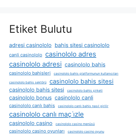
Etiket Bulutu
adresi casinololo
bahis sitesi casinololo
casinololo adres
canli casinololo
casinololo adresi
casinololo bahis
casinololo bahisleri
casinololo bahis platformunun kullanıcıları
casinololo bahis sitesi
casinololo bahis sektörü
casinololo bahis sitesi
casinololo bahis şirketi
casinololo bonus
casinololo canli
casinololo canlı bahis
casinololo canlı bahis nasıl girilir
casinololo canlı maç i̇zle
casinololo casino
casinololo casino menüsü
casinololo casino oyunları
casinololo casino oyunu