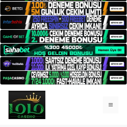
İçeriğe
atla
Menü