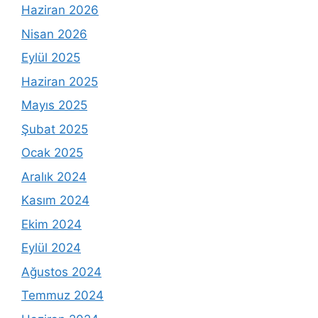
Haziran 2026
Nisan 2026
Eylül 2025
Haziran 2025
Mayıs 2025
Şubat 2025
Ocak 2025
Aralık 2024
Kasım 2024
Ekim 2024
Eylül 2024
Ağustos 2024
Temmuz 2024