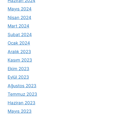
Haziran 2024
Mayıs 2024
Nisan 2024
Mart 2024
Şubat 2024
Ocak 2024
Aralık 2023
Kasım 2023
Ekim 2023
Eylül 2023
Ağustos 2023
Temmuz 2023
Haziran 2023
Mayıs 2023