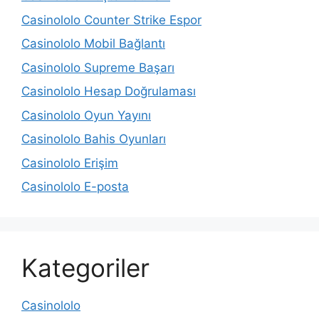
Casinololo Counter Strike Espor
Casinololo Mobil Bağlantı
Casinololo Supreme Başarı
Casinololo Hesap Doğrulaması
Casinololo Oyun Yayını
Casinololo Bahis Oyunları
Casinololo Erişim
Casinololo E-posta
Kategoriler
Casinololo