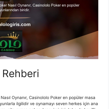
 Rehberi
 Nasıl Oynanır, Casinololo Poker en popüler masa
unlarla ilgilidir ve oynamayı seven herkes için ana