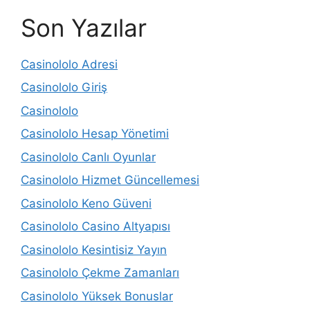
Son Yazılar
Casinololo Adresi
Casinololo Giriş
Casinololo
Casinololo Hesap Yönetimi
Casinololo Canlı Oyunlar
Casinololo Hizmet Güncellemesi
Casinololo Keno Güveni
Casinololo Casino Altyapısı
Casinololo Kesintisiz Yayın
Casinololo Çekme Zamanları
Casinololo Yüksek Bonuslar