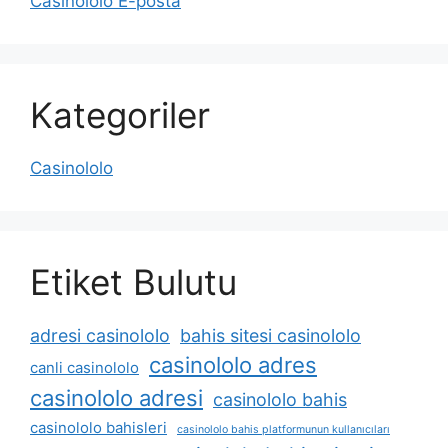
Casinololo E-posta
Kategoriler
Casinololo
Etiket Bulutu
adresi casinololo
bahis sitesi casinololo
casinololo adres
canli casinololo
casinololo adresi
casinololo bahis
casinololo bahisleri
casinololo bahis platformunun kullanıcıları