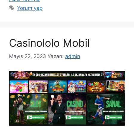
Yorum yap
Casinololo Mobil
Mayıs 22, 2023
Yazarı:
admin