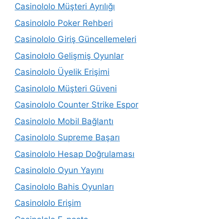
Casinololo Müşteri Ayrılığı
Casinololo Poker Rehberi
Casinololo Giriş Güncellemeleri
Casinololo Gelişmiş Oyunlar
Casinololo Üyelik Erişimi
Casinololo Müşteri Güveni
Casinololo Counter Strike Espor
Casinololo Mobil Bağlantı
Casinololo Supreme Başarı
Casinololo Hesap Doğrulaması
Casinololo Oyun Yayını
Casinololo Bahis Oyunları
Casinololo Erişim