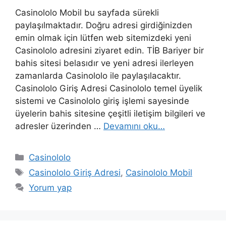
Casinololo Mobil bu sayfada sürekli
paylaşılmaktadır. Doğru adresi girdiğinizden
emin olmak için lütfen web sitemizdeki yeni
Casinololo adresini ziyaret edin. TİB Bariyer bir
bahis sitesi belasıdır ve yeni adresi ilerleyen
zamanlarda Casinololo ile paylaşılacaktır.
Casinololo Giriş Adresi Casinololo temel üyelik
sistemi ve Casinololo giriş işlemi sayesinde
üyelerin bahis sitesine çeşitli iletişim bilgileri ve
adresler üzerinden …
Devamını oku…
Kategoriler
Casinololo
Etiketler
Casinololo Giriş Adresi
,
Casinololo Mobil
Yorum yap