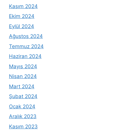
Kasım 2024
Ekim 2024
Eylül 2024
Ağustos 2024
Temmuz 2024
Haziran 2024
Mayıs 2024
Nisan 2024
Mart 2024
Şubat 2024
Ocak 2024
Aralık 2023
Kasım 2023