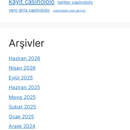
kayit casinololo
twitter casinololo
yeni giris casinololo
casinololo sms akışını
Arşivler
Haziran 2026
Nisan 2026
Eylül 2025
Haziran 2025
Mayıs 2025
Şubat 2025
Ocak 2025
Aralık 2024