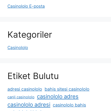
Casinololo E-posta
Kategoriler
Casinololo
Etiket Bulutu
adresi casinololo
bahis sitesi casinololo
casinololo adres
canli casinololo
casinololo adresi
casinololo bahis