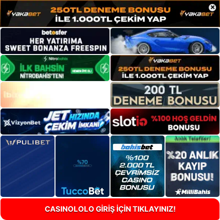
×
CASINOLOLO GİRİŞ İÇİN TIKLAYINIZ!