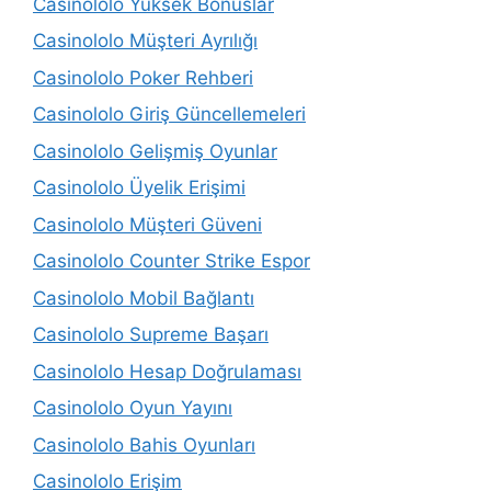
Casinololo Yüksek Bonuslar
Casinololo Müşteri Ayrılığı
Casinololo Poker Rehberi
Casinololo Giriş Güncellemeleri
Casinololo Gelişmiş Oyunlar
Casinololo Üyelik Erişimi
Casinololo Müşteri Güveni
Casinololo Counter Strike Espor
Casinololo Mobil Bağlantı
Casinololo Supreme Başarı
Casinololo Hesap Doğrulaması
Casinololo Oyun Yayını
Casinololo Bahis Oyunları
Casinololo Erişim