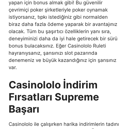
yapan için bonus almak gibi! Bu güvenilir
çevrimiçi poker şirketleriyle poker oynamak
istiyorsanız, tıpkı istediğiniz gibi normalden
biraz daha fazla ödeme yaparak bir avantajınız
olacak. Tüm bu şaşırtıcı özelliklerin yanı sıra,
deneyiminizi daha da iyi hale getirecek bir sürü
bonus bulacaksınız. Eğer Casinololo Ruleti
hayranıysanız, şansınızı slot pazarında
denemeniz ve büyük kazandığınız için şansınız
var.
Casinololo İndirim
Fırsatları Supreme
Başarı
Casinololo ile çalışırken harika indirimlerin tadını