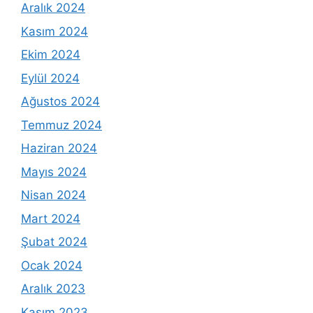
Aralık 2024
Kasım 2024
Ekim 2024
Eylül 2024
Ağustos 2024
Temmuz 2024
Haziran 2024
Mayıs 2024
Nisan 2024
Mart 2024
Şubat 2024
Ocak 2024
Aralık 2023
Kasım 2023