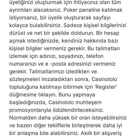
üyeliğinizi oluşturmak için ihtiyacınız olan tüm
ayrıntıları alacaksınız. Poker paneline katılmak
istiyorsanız, bir üyelik oluşturarak sayfayı
kolayca bulabilirsiniz. Sadece kişisel bilgilerinizi
dürüst ve net bir şekilde doldurun. Bir hesap
açmak istediğinizde, kendiniz hakkında bazı
kişisel bilgiler vermeniz gerekir. Bu talimatları
izlemek için adınızı, soyadınızı, telefon
numaranızı ve e -posta adresinizi vermeniz
gerekir. Talimatlarımızı izledikten ve
sözleşmeleri imzaladıktan sonra, Casinololo
topluluğuna katılmayı bitirmek için ‘Register’
düğmesine tıklayın. Bunu yapmaya
başladığınızda, Casinololo muhteşem
promosyonlarıyla ödüllendirileceksiniz.
Normalden daha yüksek bir oran isteyebilirsiniz
ve bazen diğer tekliflerle birleştirerek daha iyi
bir anlaşma bile alabilirsiniz. Akıllı bir alışveriş