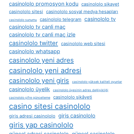
casinololo promosyon kodu
casinololo sikayet
casinololo sitesi
casinololo sosyal medya hesapları
casinololo tv
casinololo telegram
casinololo sunumu
casinololo tv canli maç
casinololo tv canli maç izle
casinololo twitter
casinololo web sitesi
casinololo whatsapp
casinololo yeni adres
casinololo yeni adresi
casinololo yeni giris
casinololo yüksek kaliteli oyunlar
casinololo üyelik
casinololo üyesinin adres değişikliği
casinololo şikâyeti
casinololo şifre güncelleme
casino sitesi casinololo
giris casinololo
giris adresi casinololo
giris yap casinololo
güncel adresi casinololo
güncel casinololo