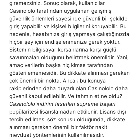
giremezsiniz. Sonuç olarak, kullanıcılar
Casinololo tarafından uygulanan gelişmiş
güvenlik önlemleri sayesinde güvenli bir şekilde
giriş yapabilir ve kişisel bilgilerini koruyabilir. Bu
nedenle, hesabınıza giriş yapmaya çalıştığınızda
hiçbir şey için endişelenmenize gerek yoktur.
Sistemin bilgisayar korsanlarına karşı güçlü
savunmaları olduğunu belirtmek önemlidir. Yani,
amaç verilerin başka hiç kimse tarafından
gösterilememesidir. Bu dikkate alınması gereken
çok önemli bir nokta. Ancak bu konuya
rakiplerinden daha duyarlı olan Casinololo daha
güvenli kabul edilebilir. Ve tahmin et ne oldu?
Casinololo i̇ndirim fırsatları supreme başarı
popülaritesi lisanslamadan etkilenir. Lisans dışı
tercih edilmesi söz konusu olduğunda, dikkate
alınması gereken önemli bir faktör nakit
mevduat yöntemlerinin kullanılmasıdır.