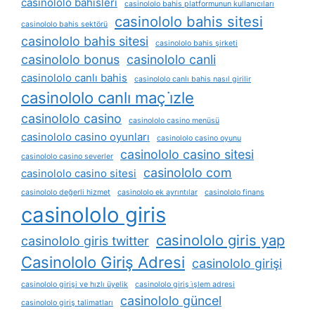
casinololo bahisleri
casinololo bahis platformunun kullanıcıları
casinololo bahis sitesi
casinololo bahis sektörü
casinololo bahis sitesi
casinololo bahis şirketi
casinololo bonus
casinololo canli
casinololo canlı bahis
casinololo canlı bahis nasıl girilir
casinololo canlı maç i̇zle
casinololo casino
casinololo casino menüsü
casinololo casino oyunları
casinololo casino oyunu
casinololo casino sitesi
casinololo casino severler
casinololo com
casinololo casino sitesi
casinololo değerli hizmet
casinololo ek ayrıntılar
casinololo finans
casinololo giris
casinololo giris yap
casinololo giris twitter
Casinololo Giriş Adresi
casinololo girişi
casinololo girişi ve hızlı üyelik
casinololo giriş i̇şlem adresi
casinololo güncel
casinololo giriş talimatları