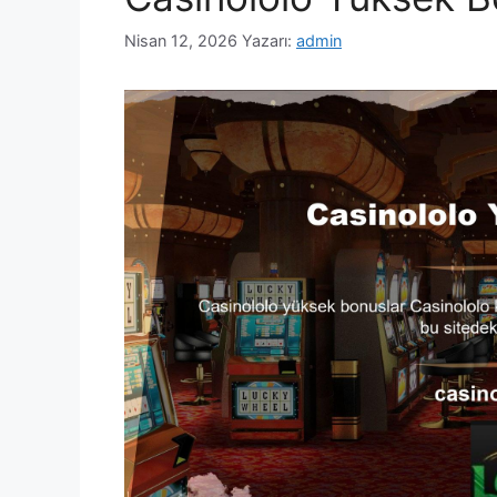
Nisan 12, 2026
Yazarı:
admin