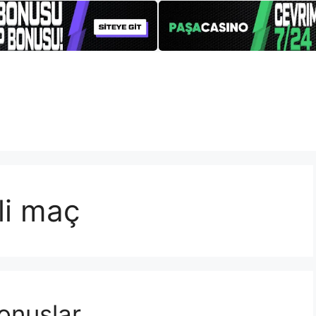
li maç
onuslar