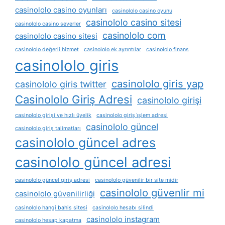
casinololo casino oyunları
casinololo casino oyunu
casinololo casino sitesi
casinololo casino severler
casinololo com
casinololo casino sitesi
casinololo değerli hizmet
casinololo ek ayrıntılar
casinololo finans
casinololo giris
casinololo giris yap
casinololo giris twitter
Casinololo Giriş Adresi
casinololo girişi
casinololo girişi ve hızlı üyelik
casinololo giriş i̇şlem adresi
casinololo güncel
casinololo giriş talimatları
casinololo güncel adres
casinololo güncel adresi
casinololo güncel giriş adresi
casinololo güvenilir bir site midir
casinololo güvenlir mi
casinololo güvenilirliği
casinololo hangi bahis sitesi
casinololo hesabı silindi
casinololo instagram
casinololo hesap kapatma