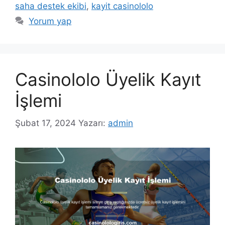
saha destek ekibi
,
kayit casinololo
Yorum yap
Casinololo Üyelik Kayıt
İşlemi
Şubat 17, 2024
Yazarı:
admin