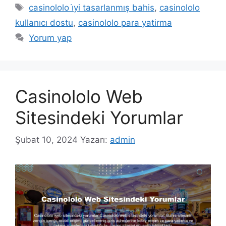
Etiketler
casinololo i̇yi tasarlanmış bahis
,
casinololo
kullanıcı dostu
,
casinololo para yatirma
Yorum yap
Casinololo Web
Sitesindeki Yorumlar
Şubat 10, 2024
Yazarı:
admin