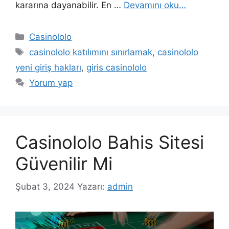
kararına dayanabilir. En …
Devamını oku…
Kategoriler
Casinololo
Etiketler
casinololo katılımını sınırlamak
,
casinololo
yeni giriş hakları
,
giris casinololo
Yorum yap
Casinololo Bahis Sitesi
Güvenilir Mi
Şubat 3, 2024
Yazarı:
admin