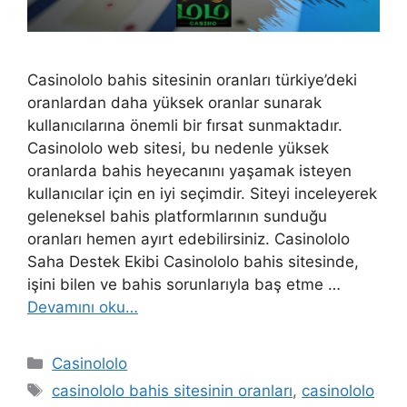
Casinololo bahis sitesinin oranları türkiye’deki
oranlardan daha yüksek oranlar sunarak
kullanıcılarına önemli bir fırsat sunmaktadır.
Casinololo web sitesi, bu nedenle yüksek
oranlarda bahis heyecanını yaşamak isteyen
kullanıcılar için en iyi seçimdir. Siteyi inceleyerek
geleneksel bahis platformlarının sunduğu
oranları hemen ayırt edebilirsiniz. Casinololo
Saha Destek Ekibi Casinololo bahis sitesinde,
işini bilen ve bahis sorunlarıyla baş etme …
Devamını oku…
Kategoriler
Casinololo
Etiketler
casinololo bahis sitesinin oranları
,
casinololo