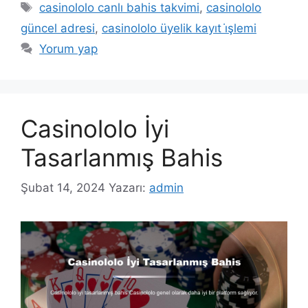
Etiketler
casinololo canlı bahis takvimi
,
casinololo
güncel adresi
,
casinololo üyelik kayıt i̇şlemi
Yorum yap
Casinololo İyi
Tasarlanmış Bahis
Şubat 14, 2024
Yazarı:
admin