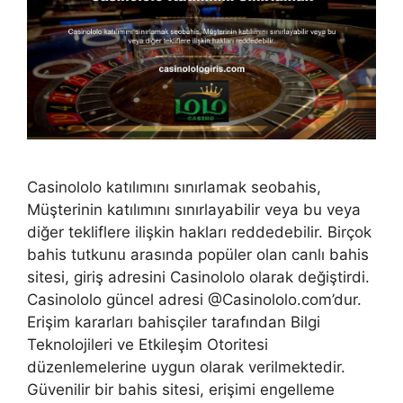
Casinololo katılımını sınırlamak seobahis,
Müşterinin katılımını sınırlayabilir veya bu veya
diğer tekliflere ilişkin hakları reddedebilir. Birçok
bahis tutkunu arasında popüler olan canlı bahis
sitesi, giriş adresini Casinololo olarak değiştirdi.
Casinololo güncel adresi @Casinololo.com’dur.
Erişim kararları bahisçiler tarafından Bilgi
Teknolojileri ve Etkileşim Otoritesi
düzenlemelerine uygun olarak verilmektedir.
Güvenilir bir bahis sitesi, erişimi engelleme