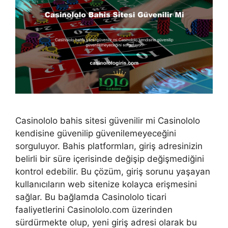
Casinololo bahis sitesi güvenilir mi Casinololo
kendisine güvenilip güvenilemeyeceğini
sorguluyor. Bahis platformları, giriş adresinizin
belirli bir süre içerisinde değişip değişmediğini
kontrol edebilir. Bu çözüm, giriş sorunu yaşayan
kullanıcıların web sitenize kolayca erişmesini
sağlar. Bu bağlamda Casinololo ticari
faaliyetlerini Casinololo.com üzerinden
sürdürmekte olup, yeni giriş adresi olarak bu