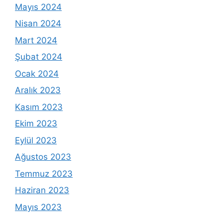
Mayıs 2024
Nisan 2024
Mart 2024
Şubat 2024
Ocak 2024
Aralık 2023
Kasım 2023
Ekim 2023
Eylül 2023
Ağustos 2023
Temmuz 2023
Haziran 2023
Mayıs 2023