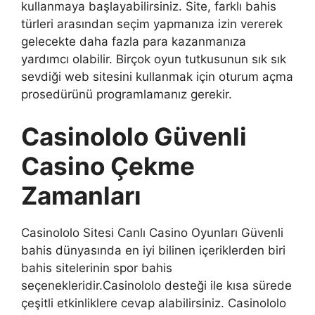
kullanmaya başlayabilirsiniz. Site, farklı bahis
türleri arasından seçim yapmanıza izin vererek
gelecekte daha fazla para kazanmanıza
yardımcı olabilir. Birçok oyun tutkusunun sık sık
sevdiği web sitesini kullanmak için oturum açma
prosedürünü programlamanız gerekir.
Casinololo Güvenli
Casino Çekme
Zamanları
Casinololo Sitesi Canlı Casino Oyunları Güvenli
bahis dünyasında en iyi bilinen içeriklerden biri
bahis sitelerinin spor bahis
seçenekleridir.Casinololo desteği ile kısa sürede
çeşitli etkinliklere cevap alabilirsiniz. Casinololo