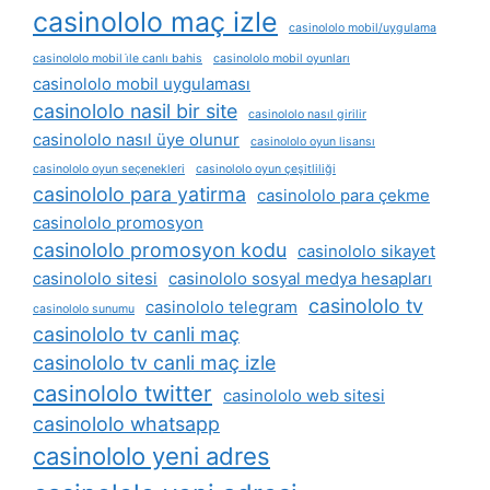
casinololo maç izle
casinololo mobil/uygulama
casinololo mobil i̇le canlı bahis
casinololo mobil oyunları
casinololo mobil uygulaması
casinololo nasil bir site
casinololo nasıl girilir
casinololo nasıl üye olunur
casinololo oyun lisansı
casinololo oyun seçenekleri
casinololo oyun çeşitliliği
casinololo para yatirma
casinololo para çekme
casinololo promosyon
casinololo promosyon kodu
casinololo sikayet
casinololo sitesi
casinololo sosyal medya hesapları
casinololo tv
casinololo telegram
casinololo sunumu
casinololo tv canli maç
casinololo tv canli maç izle
casinololo twitter
casinololo web sitesi
casinololo whatsapp
casinololo yeni adres