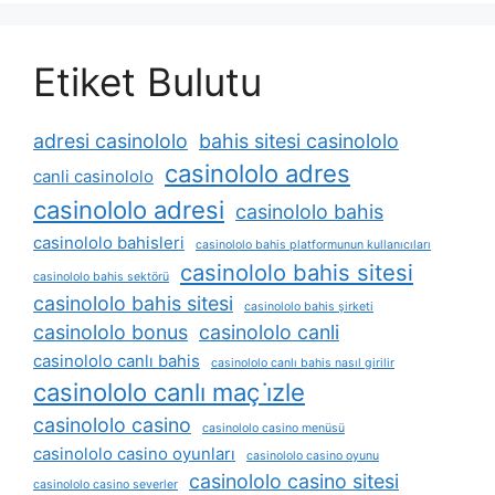
Etiket Bulutu
adresi casinololo
bahis sitesi casinololo
casinololo adres
canli casinololo
casinololo adresi
casinololo bahis
casinololo bahisleri
casinololo bahis platformunun kullanıcıları
casinololo bahis sitesi
casinololo bahis sektörü
casinololo bahis sitesi
casinololo bahis şirketi
casinololo bonus
casinololo canli
casinololo canlı bahis
casinololo canlı bahis nasıl girilir
casinololo canlı maç i̇zle
casinololo casino
casinololo casino menüsü
casinololo casino oyunları
casinololo casino oyunu
casinololo casino sitesi
casinololo casino severler