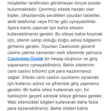
müşteriler tarafından görülmeyen birçok poster
bulunmaktadır. Çevrimiçi sitede hesabı olan
kişiler, cihazlarında sevdikleri oyunları tabletler,
akıllı telefonlar veya PC’ler gibi oynayabilirler.
Spora bahis yapmak için bahis sitesini
kullanabilmeniz gerekir. Bu siteye bahis koymak
için, sitenin sahip olduğu doğru adres bilgilerini
girmeniz gerekir. Oyunları
Casinololo güvenli
casino çekme zamanları
web sitesinde yalnızca
Casinololo Üyelik
bir hesap oluşturur ve giriş
yaparsanız oynayabilirsiniz. Bahis sitelerinin
canlı casino bölümü çok para kazanmanızı
sağlar. Sitede canlı casino oyunlarını oynamak
için kullanıcı adınız ve şifrenizle giriş yapmanız
gerekir. Bir bahis sitesi kullanmak için, bir
bahisçinin geçerli adresle siteye gitmesi gerekir.
Web sitenizdeki bilgileri kullanarak daha fazla
para kazanabilirsiniz. Bahis siteleri bahis