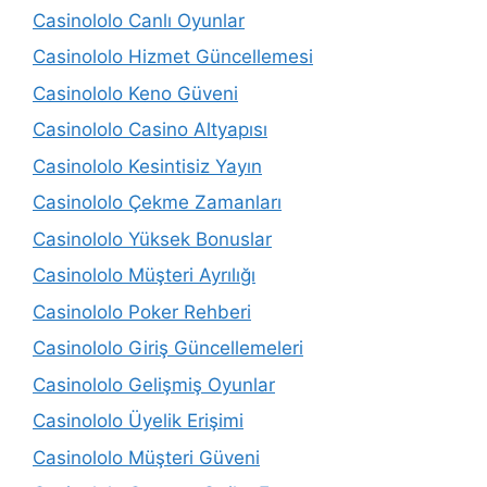
Casinololo Canlı Oyunlar
Casinololo Hizmet Güncellemesi
Casinololo Keno Güveni
Casinololo Casino Altyapısı
Casinololo Kesintisiz Yayın
Casinololo Çekme Zamanları
Casinololo Yüksek Bonuslar
Casinololo Müşteri Ayrılığı
Casinololo Poker Rehberi
Casinololo Giriş Güncellemeleri
Casinololo Gelişmiş Oyunlar
Casinololo Üyelik Erişimi
Casinololo Müşteri Güveni