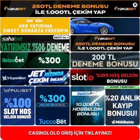
×
CASINOLOLO GİRİŞ İÇİN TIKLAYINIZ!