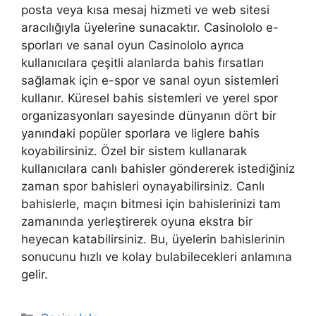
posta veya kısa mesaj hizmeti ve web sitesi
aracılığıyla üyelerine sunacaktır. Casinololo e-
sporları ve sanal oyun Casinololo ayrıca
kullanıcılara çeşitli alanlarda bahis fırsatları
sağlamak için e-spor ve sanal oyun sistemleri
kullanır. Küresel bahis sistemleri ve yerel spor
organizasyonları sayesinde dünyanın dört bir
yanındaki popüler sporlara ve liglere bahis
koyabilirsiniz. Özel bir sistem kullanarak
kullanıcılara canlı bahisler göndererek istediğiniz
zaman spor bahisleri oynayabilirsiniz. Canlı
bahislerle, maçın bitmesi için bahislerinizi tam
zamanında yerleştirerek oyuna ekstra bir
heyecan katabilirsiniz. Bu, üyelerin bahislerinin
sonucunu hızlı ve kolay bulabilecekleri anlamına
gelir.
Kategoriler