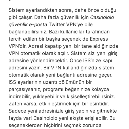
Sistem ayarlandıktan sonra, daha önce olduğu
gibi çalışır. Daha fazla güvenlik için
Casinololo
güvenlik e-posta
Twitter VPN’ye bile
bağlanabilirsiniz. Bazı kullanıcılar tarafından
tercih edilen bir başka seçenek de Express
VPN’dir. Adresi kapatıp yeni bir tane aldığınızda
VPN otomatik olarak açılır. Sistem sizi yeni giriş
adresine yönlendirecektir. Önce ISS’nize kapı
adresini yazın. Bir VPN kullandığınızda sistem
otomatik olarak yeni bağlantı adresine geçer.
ISS ayarlarının uzantı bölümünün bir
parçasıysanız, programı beğeninize kolayca
indirebilir, yükleyebilir ve kişiselleştirebilirsiniz.
Zaten varsa, etkinleştirmek için bir esintidir.
Sadece yeni adresinizle giriş yapın ve gitmekte
fayda var! Casinololo yeni akışta erişilebilir. Bu
seçeneklerden hiçbirini seçmek zorunda