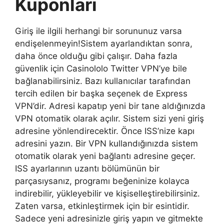
Kuponları
Giriş ile ilgili herhangi bir sorununuz varsa
endişelenmeyin!Sistem ayarlandıktan sonra,
daha önce olduğu gibi çalışır. Daha fazla
güvenlik için Casinololo Twitter VPN’ye bile
bağlanabilirsiniz. Bazı kullanıcılar tarafından
tercih edilen bir başka seçenek de Express
VPN’dir. Adresi kapatıp yeni bir tane aldığınızda
VPN otomatik olarak açılır. Sistem sizi yeni giriş
adresine yönlendirecektir. Önce ISS’nize kapı
adresini yazın. Bir VPN kullandığınızda sistem
otomatik olarak yeni bağlantı adresine geçer.
ISS ayarlarının uzantı bölümünün bir
parçasıysanız, programı beğeninize kolayca
indirebilir, yükleyebilir ve kişiselleştirebilirsiniz.
Zaten varsa, etkinleştirmek için bir esintidir.
Sadece yeni adresinizle giriş yapın ve gitmekte