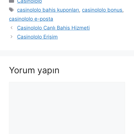
Casinololo
Etiketler
casinololo bahis kuponları
,
casinololo bonus
,
casinololo e-posta
Casinololo Canlı Bahis Hizmeti
Casinololo Erişim
Yorum yapın
Yorum