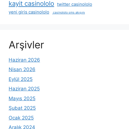
kayit casinololo
twitter casinololo
yeni giris casinololo
casinololo sms akışını
Arşivler
Haziran 2026
Nisan 2026
Eylül 2025
Haziran 2025
Mayıs 2025
Şubat 2025
Ocak 2025
Aralık 2024