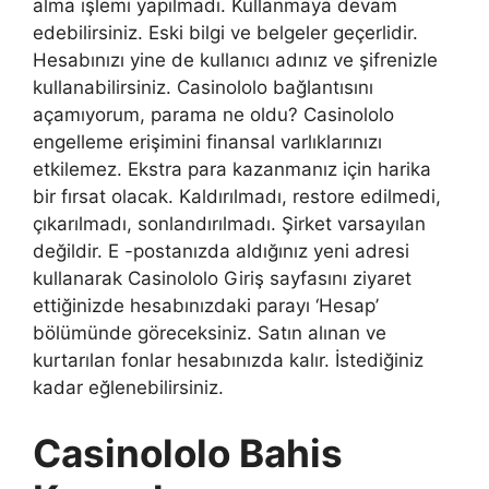
alma işlemi yapılmadı. Kullanmaya devam
edebilirsiniz. Eski bilgi ve belgeler geçerlidir.
Hesabınızı yine de kullanıcı adınız ve şifrenizle
kullanabilirsiniz. Casinololo bağlantısını
açamıyorum, parama ne oldu? Casinololo
engelleme erişimini finansal varlıklarınızı
etkilemez. Ekstra para kazanmanız için harika
bir fırsat olacak. Kaldırılmadı, restore edilmedi,
çıkarılmadı, sonlandırılmadı. Şirket varsayılan
değildir. E -postanızda aldığınız yeni adresi
kullanarak Casinololo Giriş sayfasını ziyaret
ettiğinizde hesabınızdaki parayı ‘Hesap’
bölümünde göreceksiniz. Satın alınan ve
kurtarılan fonlar hesabınızda kalır. İstediğiniz
kadar eğlenebilirsiniz.
Casinololo Bahis