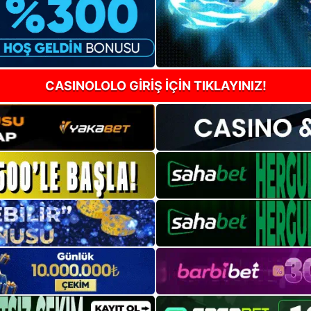
CASINOLOLO GİRİŞ İÇİN TIKLAYINIZ!