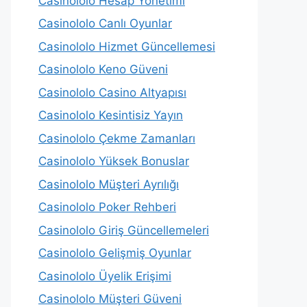
Casinololo Hesap Yönetimi
Casinololo Canlı Oyunlar
Casinololo Hizmet Güncellemesi
Casinololo Keno Güveni
Casinololo Casino Altyapısı
Casinololo Kesintisiz Yayın
Casinololo Çekme Zamanları
Casinololo Yüksek Bonuslar
Casinololo Müşteri Ayrılığı
Casinololo Poker Rehberi
Casinololo Giriş Güncellemeleri
Casinololo Gelişmiş Oyunlar
Casinololo Üyelik Erişimi
Casinololo Müşteri Güveni