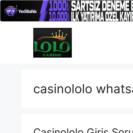
İçeriğe
atla
casinololo what
Casinololo Giriş Sor