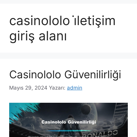
casinololo i̇letişim
giriş alanı
Casinololo Güvenilirliği
Mayıs 29, 2024
Yazarı:
admin