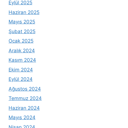
Eylül 2025
Haziran 2025
Mayıs 2025
Şubat 2025
Ocak 2025
Aralık 2024
Kasım 2024
Ekim 2024
Eylül 2024
Ağustos 2024
Temmuz 2024
Haziran 2024
Mayıs 2024
Nisan 2024