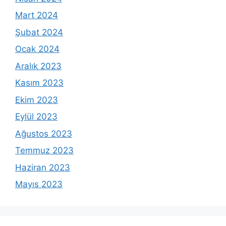
Mart 2024
Şubat 2024
Ocak 2024
Aralık 2023
Kasım 2023
Ekim 2023
Eylül 2023
Ağustos 2023
Temmuz 2023
Haziran 2023
Mayıs 2023