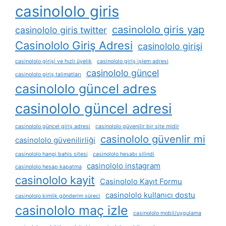
casinololo giris
casinololo giris yap
casinololo giris twitter
Casinololo Giriş Adresi
casinololo girişi
casinololo girişi ve hızlı üyelik
casinololo giriş i̇şlem adresi
casinololo güncel
casinololo giriş talimatları
casinololo güncel adres
casinololo güncel adresi
casinololo güncel giriş adresi
casinololo güvenilir bir site midir
casinololo güvenlir mi
casinololo güvenilirliği
casinololo hangi bahis sitesi
casinololo hesabı silindi
casinololo instagram
casinololo hesap kapatma
casinololo kayit
Casinololo Kayıt Formu
casinololo kullanıcı dostu
casinololo kimlik gönderim süreci
casinololo maç izle
casinololo mobil/uygulama