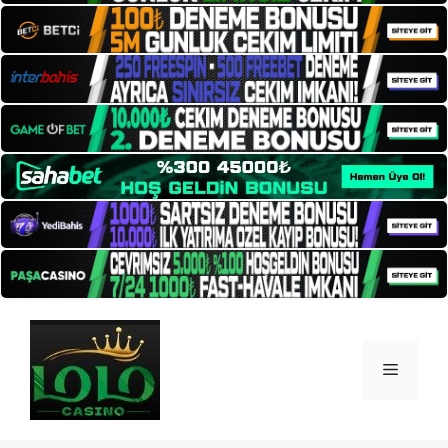
İçeriğe
atla
Menü