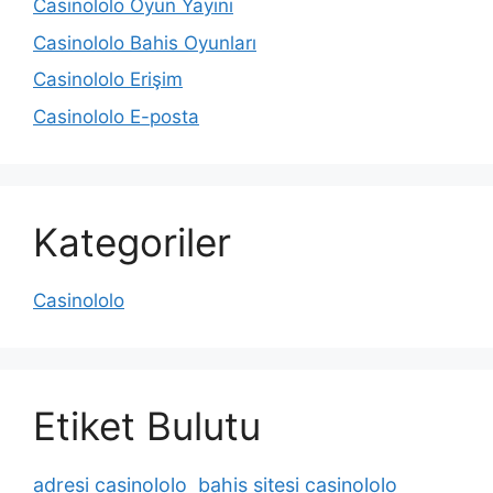
Casinololo Oyun Yayını
Casinololo Bahis Oyunları
Casinololo Erişim
Casinololo E-posta
Kategoriler
Casinololo
Etiket Bulutu
adresi casinololo
bahis sitesi casinololo