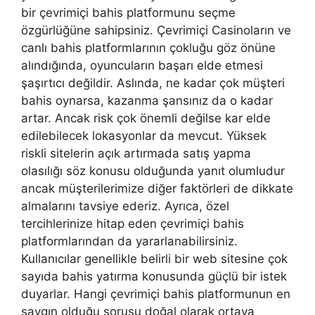
bir çevrimiçi bahis platformunu seçme
özgürlüğüne sahipsiniz. Çevrimiçi Casinoların ve
canlı bahis platformlarının çokluğu göz önüne
alındığında, oyuncuların başarı elde etmesi
şaşırtıcı değildir. Aslında, ne kadar çok müşteri
bahis oynarsa, kazanma şansınız da o kadar
artar. Ancak risk çok önemli değilse kar elde
edilebilecek lokasyonlar da mevcut. Yüksek
riskli sitelerin açık artırmada satış yapma
olasılığı söz konusu olduğunda yanıt olumludur
ancak müşterilerimize diğer faktörleri de dikkate
almalarını tavsiye ederiz. Ayrıca, özel
tercihlerinize hitap eden çevrimiçi bahis
platformlarından da yararlanabilirsiniz.
Kullanıcılar genellikle belirli bir web sitesine çok
sayıda bahis yatırma konusunda güçlü bir istek
duyarlar. Hangi çevrimiçi bahis platformunun en
saygın olduğu sorusu doğal olarak ortaya