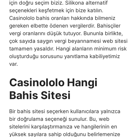
için doğru seçim biziz. Silikona alternatif
seçenekleri keşfetmek için bize katılın.
Casinololo bahis oranları hakkında bilmeniz
gereken elbette ödenen vergilerdir. Bahisçiler
vergi oranlarını düşük tutuyor. Bununla birlikte,
çok sayıda saygın vergi beyannamesi web sitesi
tamamen yasaldır. Hangi alanların minimum risk
oluşturduğu sorusunu yanıtlama kabiliyetimiz
var.
Casinololo Hangi
Bahis Sitesi
Bir bahis sitesi seçerken kullanıcılara yalnızca
bir doğrulama seçeneği sunulur. Bu, web
sitelerini karşılaştırmanıza ve hangilerinin en
yüksek sayılara sahip olduğunu belirlemenize