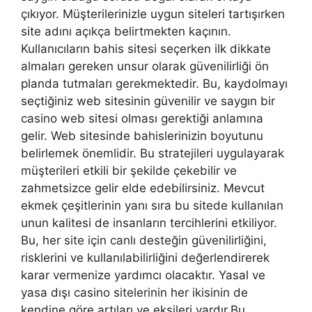
çıkıyor. Müşterilerinizle uygun siteleri tartışırken
site adını açıkça belirtmekten kaçının.
Kullanıcıların bahis sitesi seçerken ilk dikkate
almaları gereken unsur olarak güvenilirliği ön
planda tutmaları gerekmektedir. Bu, kaydolmayı
seçtiğiniz web sitesinin güvenilir ve saygın bir
casino web sitesi olması gerektiği anlamına
gelir. Web sitesinde bahislerinizin boyutunu
belirlemek önemlidir. Bu stratejileri uygulayarak
müşterileri etkili bir şekilde çekebilir ve
zahmetsizce gelir elde edebilirsiniz. Mevcut
ekmek çeşitlerinin yanı sıra bu sitede kullanılan
unun kalitesi de insanların tercihlerini etkiliyor.
Bu, her site için canlı desteğin güvenilirliğini,
risklerini ve kullanılabilirliğini değerlendirerek
karar vermenize yardımcı olacaktır. Yasal ve
yasa dışı casino sitelerinin her ikisinin de
kendine göre artıları ve eksileri vardır.Bu