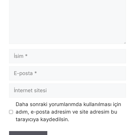
İsim
E-
posta
İnternet
sitesi
Daha sonraki yorumlarımda kullanılması için
adım, e-posta adresim ve site adresim bu
tarayıcıya kaydedilsin.