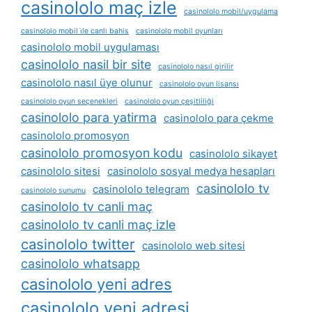
casinololo maç izle
casinololo mobil/uygulama
casinololo mobil i̇le canlı bahis
casinololo mobil oyunları
casinololo mobil uygulaması
casinololo nasil bir site
casinololo nasıl girilir
casinololo nasıl üye olunur
casinololo oyun lisansı
casinololo oyun seçenekleri
casinololo oyun çeşitliliği
casinololo para yatirma
casinololo para çekme
casinololo promosyon
casinololo promosyon kodu
casinololo sikayet
casinololo sitesi
casinololo sosyal medya hesapları
casinololo tv
casinololo telegram
casinololo sunumu
casinololo tv canli maç
casinololo tv canli maç izle
casinololo twitter
casinololo web sitesi
casinololo whatsapp
casinololo yeni adres
casinololo yeni adresi