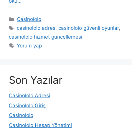
oku…
Kategoriler
Casinololo
Etiketler
casinololo adres
,
casinololo güvenli oyunlar
,
casinololo hizmet güncellemesi
Yorum yap
Son Yazılar
Casinololo Adresi
Casinololo Giriş
Casinololo
Casinololo Hesap Yönetimi