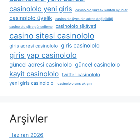
casinololo yeni giris
casinololo yüksek kaliteli oyunlar
casinololo üyelik
casinololo üyesinin adres değişikliği
casinololo şikâyeti
casinololo şifre güncelleme
casino sitesi casinololo
giris casinololo
giris adresi casinololo
giris yap casinololo
güncel adresi casinololo
güncel casinololo
kayit casinololo
twitter casinololo
yeni giris casinololo
casinololo sms akışını
Arşivler
Haziran 2026