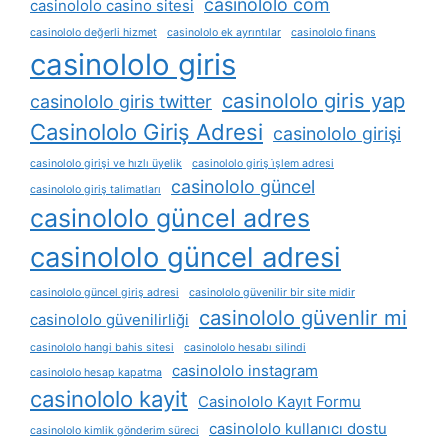
casinololo com
casinololo casino sitesi
casinololo değerli hizmet
casinololo ek ayrıntılar
casinololo finans
casinololo giris
casinololo giris yap
casinololo giris twitter
Casinololo Giriş Adresi
casinololo girişi
casinololo girişi ve hızlı üyelik
casinololo giriş i̇şlem adresi
casinololo güncel
casinololo giriş talimatları
casinololo güncel adres
casinololo güncel adresi
casinololo güncel giriş adresi
casinololo güvenilir bir site midir
casinololo güvenlir mi
casinololo güvenilirliği
casinololo hangi bahis sitesi
casinololo hesabı silindi
casinololo instagram
casinololo hesap kapatma
casinololo kayit
Casinololo Kayıt Formu
casinololo kullanıcı dostu
casinololo kimlik gönderim süreci