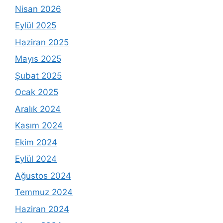
Nisan 2026
Eylül 2025
Haziran 2025
Mayıs 2025
Şubat 2025
Ocak 2025
Aralık 2024
Kasım 2024
Ekim 2024
Eylül 2024
Ağustos 2024
Temmuz 2024
Haziran 2024