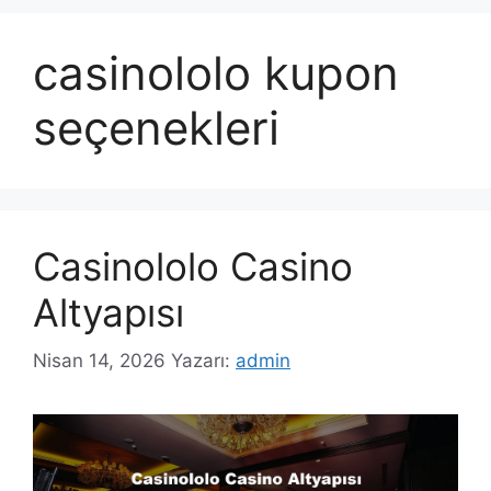
casinololo kupon
seçenekleri
Casinololo Casino
Altyapısı
Nisan 14, 2026
Yazarı:
admin