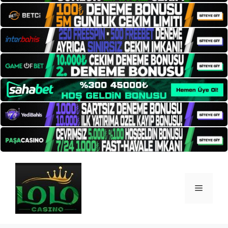
İçeriğe
atla
Menü