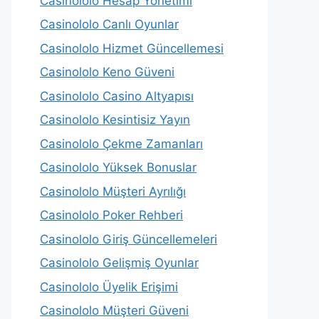
Casinololo Hesap Yönetimi
Casinololo Canlı Oyunlar
Casinololo Hizmet Güncellemesi
Casinololo Keno Güveni
Casinololo Casino Altyapısı
Casinololo Kesintisiz Yayın
Casinololo Çekme Zamanları
Casinololo Yüksek Bonuslar
Casinololo Müşteri Ayrılığı
Casinololo Poker Rehberi
Casinololo Giriş Güncellemeleri
Casinololo Gelişmiş Oyunlar
Casinololo Üyelik Erişimi
Casinololo Müşteri Güveni