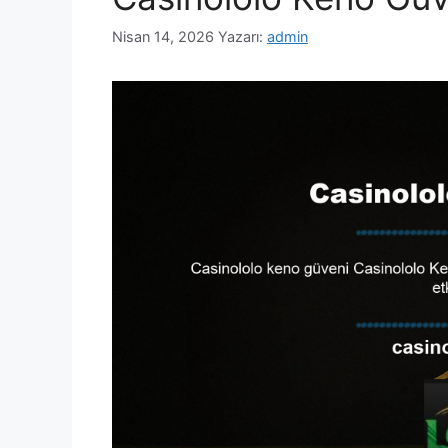
Nisan 14, 2026
Yazarı:
admin