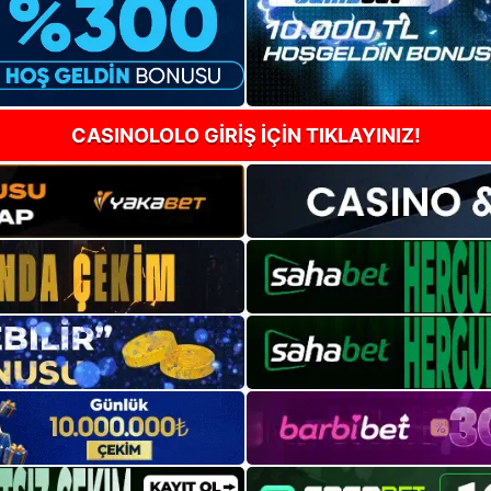
CASINOLOLO GİRİŞ İÇİN TIKLAYINIZ!