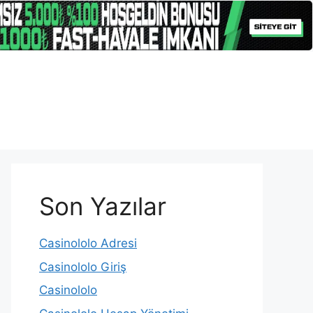
Son Yazılar
Casinololo Adresi
Casinololo Giriş
Casinololo