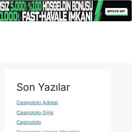
Son Yazılar
Casinololo Adresi
Casinololo Giriş
Casinololo