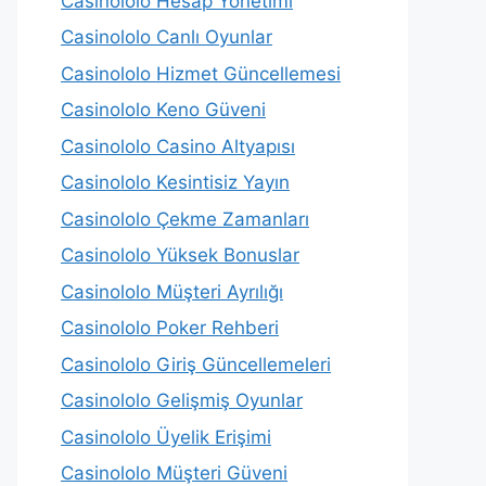
Casinololo Hesap Yönetimi
Casinololo Canlı Oyunlar
Casinololo Hizmet Güncellemesi
Casinololo Keno Güveni
Casinololo Casino Altyapısı
Casinololo Kesintisiz Yayın
Casinololo Çekme Zamanları
Casinololo Yüksek Bonuslar
Casinololo Müşteri Ayrılığı
Casinololo Poker Rehberi
Casinololo Giriş Güncellemeleri
Casinololo Gelişmiş Oyunlar
Casinololo Üyelik Erişimi
Casinololo Müşteri Güveni