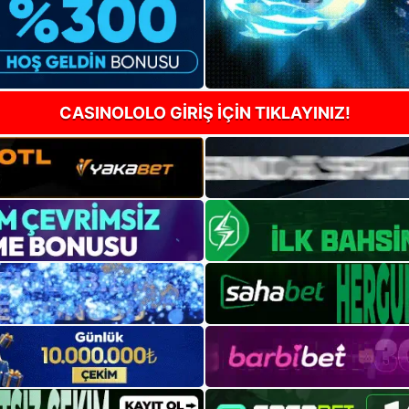
CASINOLOLO GİRİŞ İÇİN TIKLAYINIZ!