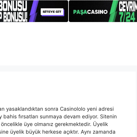
an yasaklandıktan sonra Casinololo yeni adresi
ay bahis fırsatları sunmaya devam ediyor. Sitenin
n öncelikle üye olmanız gerekmektedir. Üyelik
sine üyelik büyük herkese açıktır. Aynı zamanda