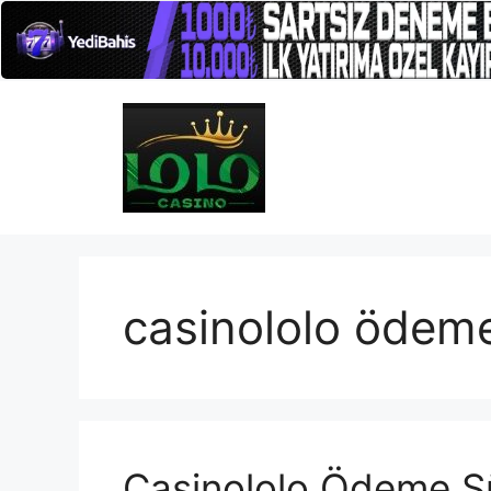
İçeriğe
atla
casinololo ödeme
Casinololo Ödeme S