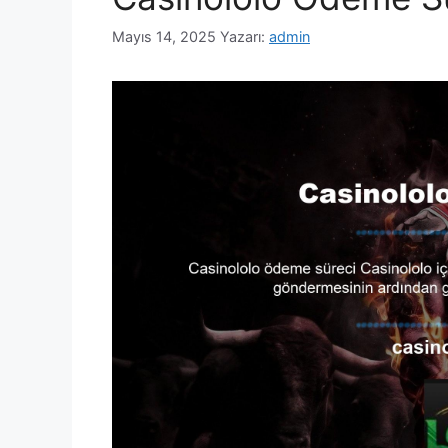
Mayıs 14, 2025
Yazarı:
admin