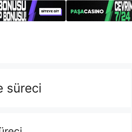
 süreci
üreci