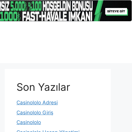
Son Yazılar
Casinololo Adresi
Casinololo Giriş
Casinololo