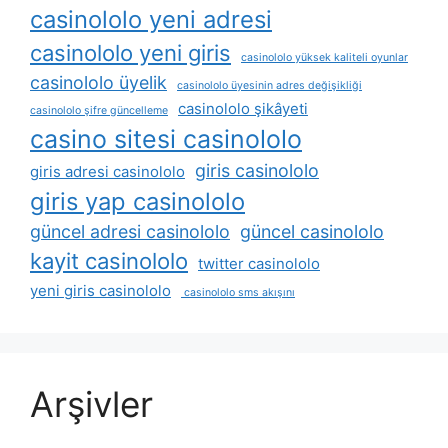
casinololo yeni adresi
casinololo yeni giris
casinololo yüksek kaliteli oyunlar
casinololo üyelik
casinololo üyesinin adres değişikliği
casinololo şikâyeti
casinololo şifre güncelleme
casino sitesi casinololo
giris casinololo
giris adresi casinololo
giris yap casinololo
güncel adresi casinololo
güncel casinololo
kayit casinololo
twitter casinololo
yeni giris casinololo
casinololo sms akışını
Arşivler