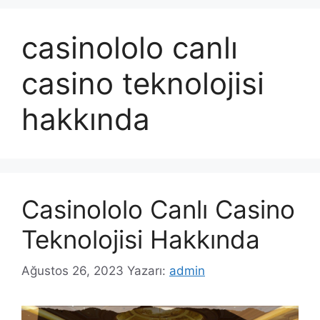
casinololo canlı
casino teknolojisi
hakkında
Casinololo Canlı Casino
Teknolojisi Hakkında
Ağustos 26, 2023
Yazarı:
admin