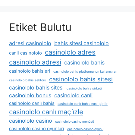
Etiket Bulutu
adresi casinololo
bahis sitesi casinololo
casinololo adres
canli casinololo
casinololo adresi
casinololo bahis
casinololo bahisleri
casinololo bahis platformunun kullanıcıları
casinololo bahis sitesi
casinololo bahis sektörü
casinololo bahis sitesi
casinololo bahis şirketi
casinololo bonus
casinololo canli
casinololo canlı bahis
casinololo canlı bahis nasıl girilir
casinololo canlı maç i̇zle
casinololo casino
casinololo casino menüsü
casinololo casino oyunları
casinololo casino oyunu