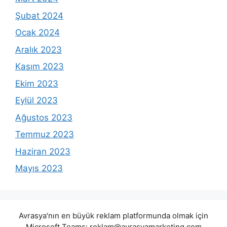
Şubat 2024
Ocak 2024
Aralık 2023
Kasım 2023
Ekim 2023
Eylül 2023
Ağustos 2023
Temmuz 2023
Haziran 2023
Mayıs 2023
Avrasya'nın en büyük reklam platformunda olmak için
Microsoft Teams:
reklam@avrasyamarketing.com