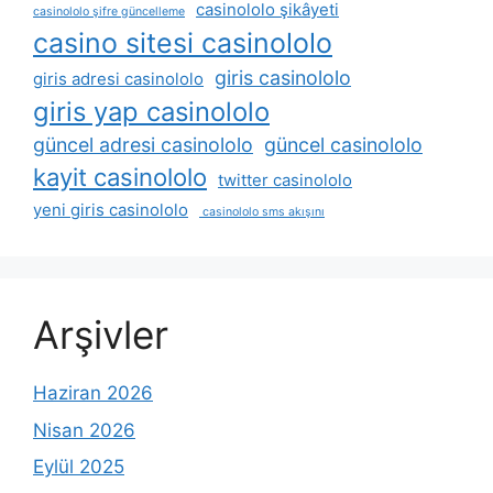
casinololo şikâyeti
casinololo şifre güncelleme
casino sitesi casinololo
giris casinololo
giris adresi casinololo
giris yap casinololo
güncel adresi casinololo
güncel casinololo
kayit casinololo
twitter casinololo
yeni giris casinololo
casinololo sms akışını
Arşivler
Haziran 2026
Nisan 2026
Eylül 2025