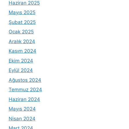
Haziran 2025
Mayıs 2025
Şubat 2025
Ocak 2025
Aralık 2024
Kasım 2024
Ekim 2024
Eylül 2024
Ağustos 2024
Temmuz 2024
Haziran 2024
Mayıs 2024
Nisan 2024
Mart 2024