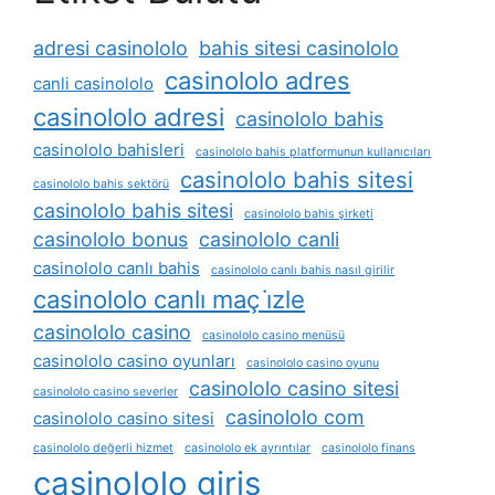
adresi casinololo
bahis sitesi casinololo
casinololo adres
canli casinololo
casinololo adresi
casinololo bahis
casinololo bahisleri
casinololo bahis platformunun kullanıcıları
casinololo bahis sitesi
casinololo bahis sektörü
casinololo bahis sitesi
casinololo bahis şirketi
casinololo bonus
casinololo canli
casinololo canlı bahis
casinololo canlı bahis nasıl girilir
casinololo canlı maç i̇zle
casinololo casino
casinololo casino menüsü
casinololo casino oyunları
casinololo casino oyunu
casinololo casino sitesi
casinololo casino severler
casinololo com
casinololo casino sitesi
casinololo değerli hizmet
casinololo ek ayrıntılar
casinololo finans
casinololo giris