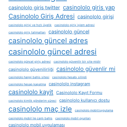
casinololo giris yap
casinololo giris twitter
Casinololo Giriş Adresi
casinololo girişi
casinololo girişi ve hızlı üyelik
casinololo giriş i̇şlem adresi
casinololo güncel
casinololo giriş talimatları
casinololo güncel adres
casinololo güncel adresi
casinololo güncel giriş adresi
casinololo güvenilir bir site midir
casinololo güvenlir mi
casinololo güvenilirliği
casinololo hangi bahis sitesi
casinololo hesabı silindi
casinololo instagram
casinololo hesap kapatma
casinololo kayit
Casinololo Kayıt Formu
casinololo kullanıcı dostu
casinololo kimlik gönderim süreci
casinololo maç izle
casinololo mobil/uygulama
casinololo mobil i̇le canlı bahis
casinololo mobil oyunları
casinololo mobil uygulaması