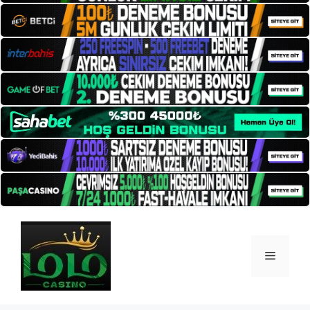
İçeriğe
atla
Menü