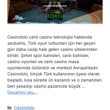
Casinololo canlı casino teknolojisi hakkında
seobahis, Türk oyun tutkunları için her geçen
gün daha cazip hale gelen casino sitelerinden
biridir. Şirket spor bahisleri, canlı bahisler,
casino oyunları ve canlı casino masa
oyunlarında üstündür ve merkezi Avrupa’dadır.
Casinololo, birçok Türk kullanıcının üyesi olarak
başladı, kısa sürede ün kazandı ve o zamandan
beri yasadışı casino pazarında büyük …
Devamını oku…
Kategoriler
Casinololo