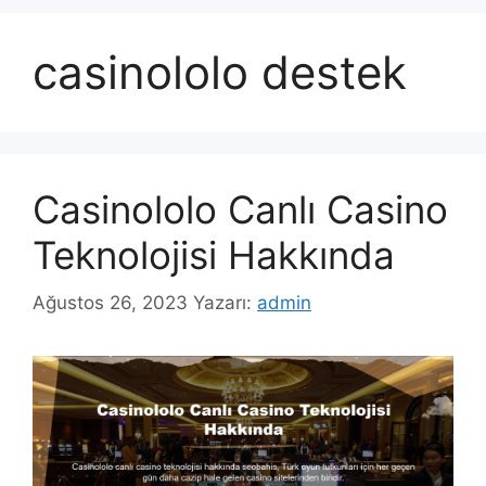
casinololo destek
Casinololo Canlı Casino
Teknolojisi Hakkında
Ağustos 26, 2023
Yazarı:
admin