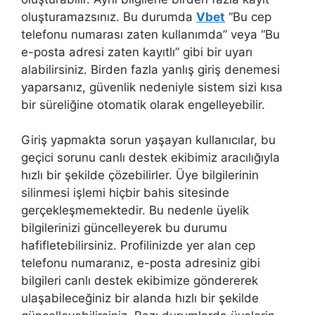
oluşturamazsınız. Bu durumda
Vbet
“Bu cep
telefonu numarası zaten kullanımda” veya “Bu
e-posta adresi zaten kayıtlı” gibi bir uyarı
alabilirsiniz. Birden fazla yanlış giriş denemesi
yaparsanız, güvenlik nedeniyle sistem sizi kısa
bir süreliğine otomatik olarak engelleyebilir.
Giriş yapmakta sorun yaşayan kullanıcılar, bu
geçici sorunu canlı destek ekibimiz aracılığıyla
hızlı bir şekilde çözebilirler. Üye bilgilerinin
silinmesi işlemi hiçbir bahis sitesinde
gerçekleşmemektedir. Bu nedenle üyelik
bilgilerinizi güncelleyerek bu durumu
hafifletebilirsiniz. Profilinizde yer alan cep
telefonu numaranız, e-posta adresiniz gibi
bilgileri canlı destek ekibimize göndererek
ulaşabileceğiniz bir alanda hızlı bir şekilde