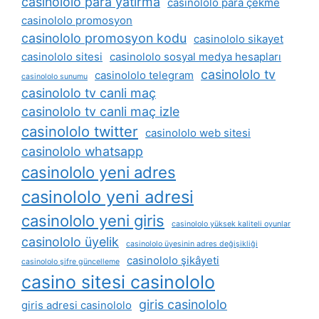
casinololo para yatirma
casinololo para çekme
casinololo promosyon
casinololo promosyon kodu
casinololo sikayet
casinololo sitesi
casinololo sosyal medya hesapları
casinololo tv
casinololo telegram
casinololo sunumu
casinololo tv canli maç
casinololo tv canli maç izle
casinololo twitter
casinololo web sitesi
casinololo whatsapp
casinololo yeni adres
casinololo yeni adresi
casinololo yeni giris
casinololo yüksek kaliteli oyunlar
casinololo üyelik
casinololo üyesinin adres değişikliği
casinololo şikâyeti
casinololo şifre güncelleme
casino sitesi casinololo
giris casinololo
giris adresi casinololo