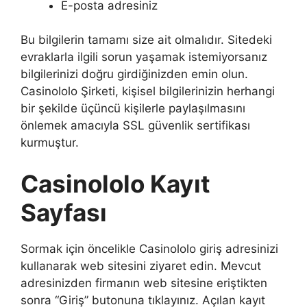
E-posta adresiniz
Bu bilgilerin tamamı size ait olmalıdır. Sitedeki
evraklarla ilgili sorun yaşamak istemiyorsanız
bilgilerinizi doğru girdiğinizden emin olun.
Casinololo Şirketi, kişisel bilgilerinizin herhangi
bir şekilde üçüncü kişilerle paylaşılmasını
önlemek amacıyla SSL güvenlik sertifikası
kurmuştur.
Casinololo Kayıt
Sayfası
Sormak için öncelikle Casinololo giriş adresinizi
kullanarak web sitesini ziyaret edin. Mevcut
adresinizden firmanın web sitesine eriştikten
sonra “Giriş” butonuna tıklayınız. Açılan kayıt