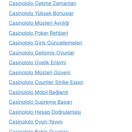
Casinololo Çekme Zamanları
Casinololo Yüksek Bonuslar
Casinololo Müşteri Ayrılığı
Casinololo Poker Rehberi
Casinololo Giriş Güncellemeleri
Casinololo Gelişmiş Oyunlar
Casinololo Üyelik Erişimi
Casinololo Müşteri Güveni
Casinololo Counter Strike Espor
Casinololo Mobil Bağlantı
Casinololo Supreme Başarı
Casinololo Hesap Doğrulaması
Casinololo Oyun Yayını
Casinololo Bahis Oyunları