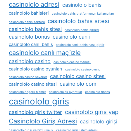
casinololo adresi
casinololo bahis
casinololo bahisleri
casinololo bahis platformunun kullanıcıları
casinololo bahis sitesi
casinololo bahis sektörü
casinololo bahis sitesi
casinololo bahis şirketi
casinololo bonus
casinololo canli
casinololo canlı bahis
casinololo canlı bahis nasıl girilir
casinololo canlı maç i̇zle
casinololo casino
casinololo casino menüsü
casinololo casino oyunları
casinololo casino oyunu
casinololo casino sitesi
casinololo casino severler
casinololo com
casinololo casino sitesi
casinololo değerli hizmet
casinololo ek ayrıntılar
casinololo finans
casinololo giris
casinololo giris yap
casinololo giris twitter
Casinololo Giriş Adresi
casinololo girişi
casinololo girişi ve hızlı üyelik
casinololo giriş i̇şlem adresi