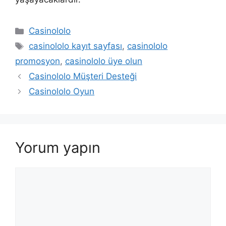
Kategoriler
Casinololo
Etiketler
casinololo kayıt sayfası
,
casinololo
promosyon
,
casinololo üye olun
Casinololo Müşteri Desteği
Casinololo Oyun
Yorum yapın
Yorum