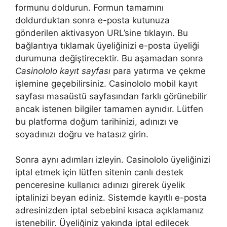
formunu doldurun. Formun tamamını
doldurduktan sonra e-posta kutunuza
gönderilen aktivasyon URL’sine tıklayın. Bu
bağlantıya tıklamak üyeliğinizi e-posta üyeliği
durumuna değiştirecektir. Bu aşamadan sonra
Casinololo kayıt sayfası
para yatırma ve çekme
işlemine geçebilirsiniz. Casinololo mobil kayıt
sayfası masaüstü sayfasından farklı görünebilir
ancak istenen bilgiler tamamen aynıdır. Lütfen
bu platforma doğum tarihinizi, adınızı ve
soyadınızı doğru ve hatasız girin.
Sonra aynı adımları izleyin. Casinololo üyeliğinizi
iptal etmek için lütfen sitenin canlı destek
penceresine kullanıcı adınızı girerek üyelik
iptalinizi beyan ediniz. Sistemde kayıtlı e-posta
adresinizden iptal sebebini kısaca açıklamanız
istenebilir. Üyeliğiniz yakında iptal edilecek