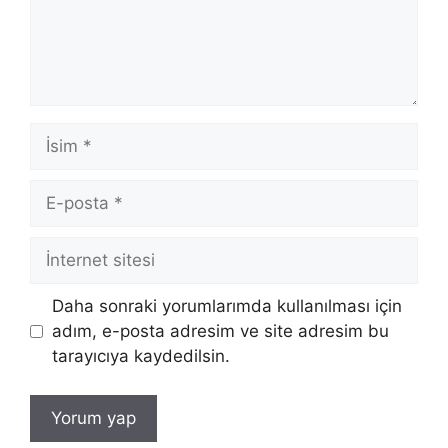
İsim
E-
posta
İnternet
sitesi
Daha sonraki yorumlarımda kullanılması için
adım, e-posta adresim ve site adresim bu
tarayıcıya kaydedilsin.