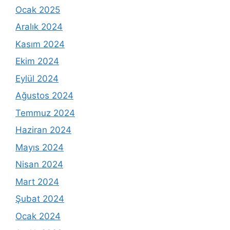
Ocak 2025
Aralık 2024
Kasım 2024
Ekim 2024
Eylül 2024
Ağustos 2024
Temmuz 2024
Haziran 2024
Mayıs 2024
Nisan 2024
Mart 2024
Şubat 2024
Ocak 2024