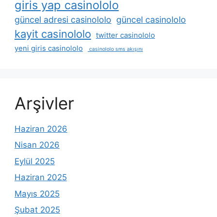
giris yap casinololo
güncel adresi casinololo
güncel casinololo
kayit casinololo
twitter casinololo
yeni giris casinololo
casinololo sms akışını
Arşivler
Haziran 2026
Nisan 2026
Eylül 2025
Haziran 2025
Mayıs 2025
Şubat 2025