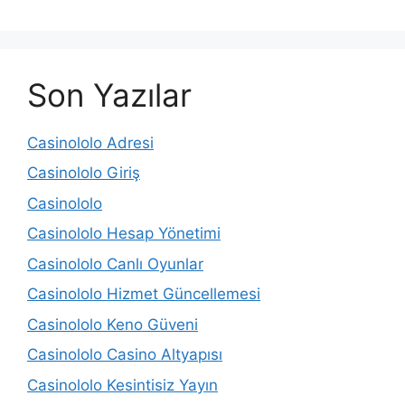
Son Yazılar
Casinololo Adresi
Casinololo Giriş
Casinololo
Casinololo Hesap Yönetimi
Casinololo Canlı Oyunlar
Casinololo Hizmet Güncellemesi
Casinololo Keno Güveni
Casinololo Casino Altyapısı
Casinololo Kesintisiz Yayın