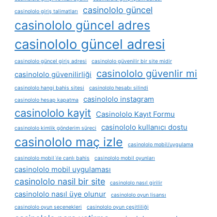
casinololo güncel
casinololo giriş talimatları
casinololo güncel adres
casinololo güncel adresi
casinololo güncel giriş adresi
casinololo güvenilir bir site midir
casinololo güvenlir mi
casinololo güvenilirliği
casinololo hangi bahis sitesi
casinololo hesabı silindi
casinololo instagram
casinololo hesap kapatma
casinololo kayit
Casinololo Kayıt Formu
casinololo kullanıcı dostu
casinololo kimlik gönderim süreci
casinololo maç izle
casinololo mobil/uygulama
casinololo mobil i̇le canlı bahis
casinololo mobil oyunları
casinololo mobil uygulaması
casinololo nasil bir site
casinololo nasıl girilir
casinololo nasıl üye olunur
casinololo oyun lisansı
casinololo oyun seçenekleri
casinololo oyun çeşitliliği