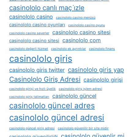
casinololo canlı maç i̇zle
casinololo casino
casinololo casino menüsü
casinololo casino oyunları
casinololo casino oyunu
casinololo casino sitesi
casinololo casino severler
casinololo com
casinololo casino sitesi
casinololo değerli hizmet
casinololo ek ayrıntılar
casinololo finans
casinololo giris
casinololo giris yap
casinololo giris twitter
Casinololo Giriş Adresi
casinololo girişi
casinololo girişi ve hızlı üyelik
casinololo giriş i̇şlem adresi
casinololo güncel
casinololo giriş talimatları
casinololo güncel adres
casinololo güncel adresi
casinololo güncel giriş adresi
casinololo güvenilir bir site midir
casinololo güvenlir mi
casinololo güvenilirliği