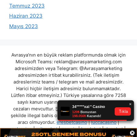
Temmuz 2023
Haziran 2023
Mayıs 2023
Avrasya'nın en büyük reklam platformunda olmak için
Microsoft Teams:
reklam@avrasyamarketing.com
adresimizden veya Telegram: @Avrasyamarketing
adresimizden irtibat kurabilirsiniz. (Tek iletişim
adreslerimiz teams / telegram ve mail adresimizdir.
Harici hiçbir iletişim adresimiz bulunmamaktadır.
Lütfen itibar etmeyiniz.) Türkiye yasalarına göre 7258
sayılı kanun uyarınca yasa dışı bahis oynamanın
cezaları mevcuttur. Şu an bulunduğunuz site hiç bir
şekilde illegal bahis oyunları oynatmıyor ve oynamaya
aracı olmuyordur.
efesbetcasino
|
luccacasino
|
gelcasino
|
milanobet
|
zeowin
|
bordobet
|
dogobet
|
×
mislibet