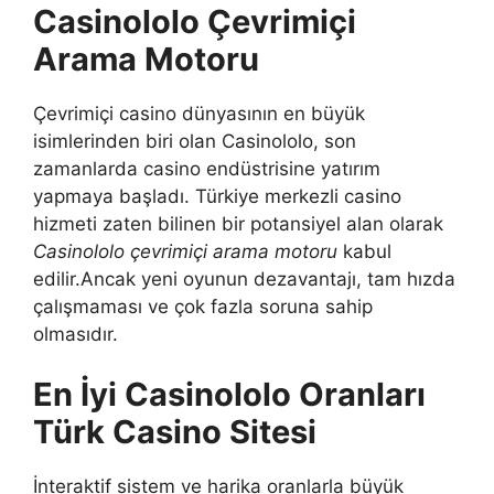
Casinololo Çevrimiçi
Arama Motoru
Çevrimiçi casino dünyasının en büyük
isimlerinden biri olan Casinololo, son
zamanlarda casino endüstrisine yatırım
yapmaya başladı. Türkiye merkezli casino
hizmeti zaten bilinen bir potansiyel alan olarak
Casinololo çevrimiçi arama motoru
kabul
edilir.Ancak yeni oyunun dezavantajı, tam hızda
çalışmaması ve çok fazla soruna sahip
olmasıdır.
En İyi Casinololo Oranları
Türk Casino Sitesi
İnteraktif sistem ve harika oranlarla büyük