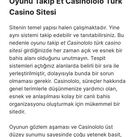
Oyunu Takip Et Casinololo Türk
Casino Sitesi
Sitenin temel yapısı halen çalışmaktadır. Yine
aynı sistemi takip edebilir ve tanıtabilirsiniz. Bu
nedenle
oyunu takip et Casinololo türk casino
sitesi
girdiğinizde her zaman açık ve esnek bir
bahis alanı olduğunu unutmayın. Tespit
sistemleri açtığınız alanlarda belirli bir sıra ile
yerleştirilmiştir, dolayısıyla bunda bir sorun
olmaması gerekir. Casinololo, süreçler hakkında
genel terimlerle düşünmenize yardımcı olan,
esnek ve anlaşılması kolay bir canlı bahis
organizasyonu oluşturmak için mükemmel bir
sitedir.
Oyunun gözlem aşaması ve Casinololo üst
düzey sunumu sayesinde çoğu yetenek basit,