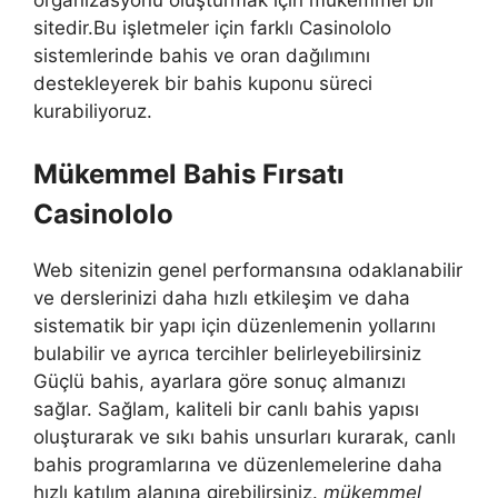
organizasyonu oluşturmak için mükemmel bir
sitedir.Bu işletmeler için farklı Casinololo
sistemlerinde bahis ve oran dağılımını
destekleyerek bir bahis kuponu süreci
kurabiliyoruz.
Mükemmel Bahis Fırsatı
Casinololo
Web sitenizin genel performansına odaklanabilir
ve derslerinizi daha hızlı etkileşim ve daha
sistematik bir yapı için düzenlemenin yollarını
bulabilir ve ayrıca tercihler belirleyebilirsiniz
Güçlü bahis, ayarlara göre sonuç almanızı
sağlar. Sağlam, kaliteli bir canlı bahis yapısı
oluşturarak ve sıkı bahis unsurları kurarak, canlı
bahis programlarına ve düzenlemelerine daha
hızlı katılım alanına girebilirsiniz.
mükemmel