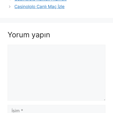
Casinololo Canlı Maç İzle
Yorum yapın
Yorum
İsim