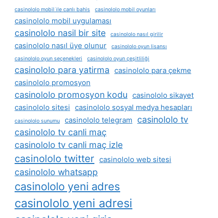
casinololo mobil i̇le canlı bahis
casinololo mobil oyunları
casinololo mobil uygulaması
casinololo nasil bir site
casinololo nasıl girilir
casinololo nasıl üye olunur
casinololo oyun lisansı
casinololo oyun seçenekleri
casinololo oyun çeşitliliği
casinololo para yatirma
casinololo para çekme
casinololo promosyon
casinololo promosyon kodu
casinololo sikayet
casinololo sitesi
casinololo sosyal medya hesapları
casinololo tv
casinololo telegram
casinololo sunumu
casinololo tv canli maç
casinololo tv canli maç izle
casinololo twitter
casinololo web sitesi
casinololo whatsapp
casinololo yeni adres
casinololo yeni adresi