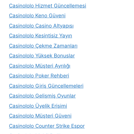
Casinololo Hizmet Güncellemesi
Casinololo Keno Güveni
Casinololo Casino Altyapısı
Casinololo Kesintisiz Yayın
Casinololo Çekme Zamanları
Casinololo Yüksek Bonuslar
Casinololo Müşteri Ayrılığı
Casinololo Poker Rehberi
Casinololo Giriş Güncellemeleri
Casinololo Gelişmiş Oyunlar
Casinololo Üyelik Erişimi
Casinololo Müşteri Güveni
Casinololo Counter Strike Espor