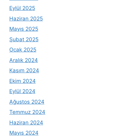
Eylül 2025
Haziran 2025
Mayıs 2025
Şubat 2025
Ocak 2025
Aralık 2024
Kasım 2024
Ekim 2024
Eylül 2024
Ağustos 2024
Temmuz 2024
Haziran 2024
Mayıs 2024