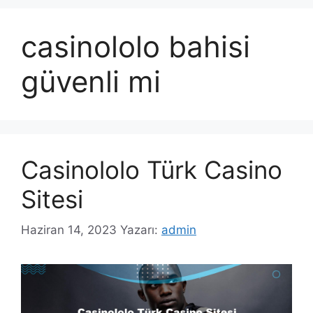
casinololo bahisi
güvenli mi
Casinololo Türk Casino
Sitesi
Haziran 14, 2023
Yazarı:
admin