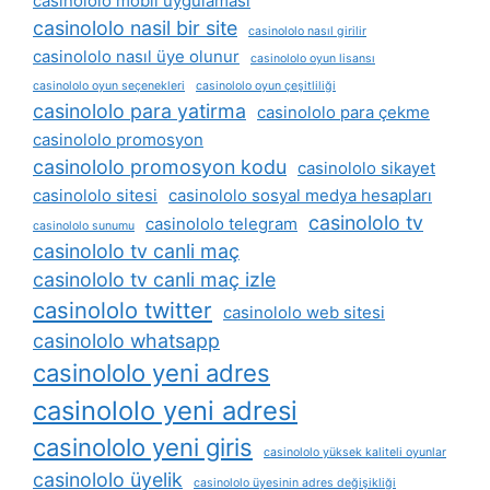
casinololo mobil uygulaması
casinololo nasil bir site
casinololo nasıl girilir
casinololo nasıl üye olunur
casinololo oyun lisansı
casinololo oyun seçenekleri
casinololo oyun çeşitliliği
casinololo para yatirma
casinololo para çekme
casinololo promosyon
casinololo promosyon kodu
casinololo sikayet
casinololo sitesi
casinololo sosyal medya hesapları
casinololo tv
casinololo telegram
casinololo sunumu
casinololo tv canli maç
casinololo tv canli maç izle
casinololo twitter
casinololo web sitesi
casinololo whatsapp
casinololo yeni adres
casinololo yeni adresi
casinololo yeni giris
casinololo yüksek kaliteli oyunlar
casinololo üyelik
casinololo üyesinin adres değişikliği