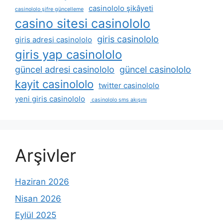
casinololo şikâyeti
casinololo şifre güncelleme
casino sitesi casinololo
giris casinololo
giris adresi casinololo
giris yap casinololo
güncel adresi casinololo
güncel casinololo
kayit casinololo
twitter casinololo
yeni giris casinololo
casinololo sms akışını
Arşivler
Haziran 2026
Nisan 2026
Eylül 2025