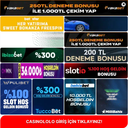
×
CASINOLOLO GİRİŞ İÇİN TIKLAYINIZ!