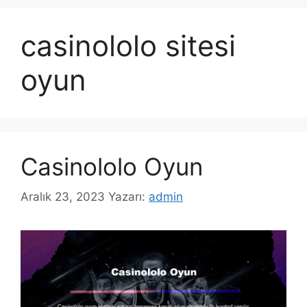
casinololo sitesi
oyun
Casinololo Oyun
Aralık 23, 2023
Yazarı:
admin