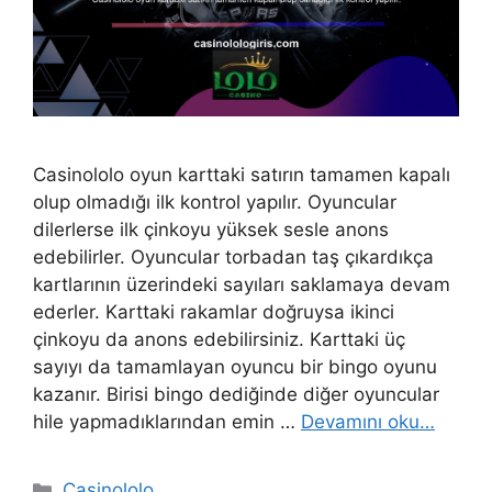
Casinololo oyun karttaki satırın tamamen kapalı
olup olmadığı ilk kontrol yapılır. Oyuncular
dilerlerse ilk çinkoyu yüksek sesle anons
edebilirler. Oyuncular torbadan taş çıkardıkça
kartlarının üzerindeki sayıları saklamaya devam
ederler. Karttaki rakamlar doğruysa ikinci
çinkoyu da anons edebilirsiniz. Karttaki üç
sayıyı da tamamlayan oyuncu bir bingo oyunu
kazanır. Birisi bingo dediğinde diğer oyuncular
hile yapmadıklarından emin …
Devamını oku…
Kategoriler
Casinololo