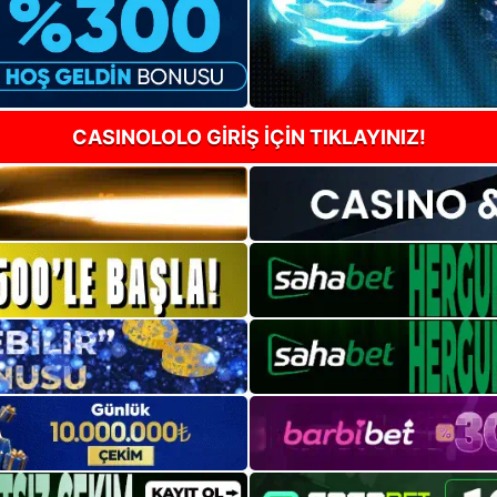
CASINOLOLO GİRİŞ İÇİN TIKLAYINIZ!