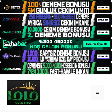
İçeriğe
atla
Menü