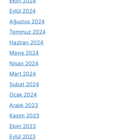
Ekim 2024
Eylül 2024
Ağustos 2024
Temmuz 2024
Haziran 2024
Mayıs 2024
Nisan 2024
Mart 2024
Şubat 2024
Ocak 2024
Aralık 2023
Kasım 2023
Ekim 2023
Eylül 2023