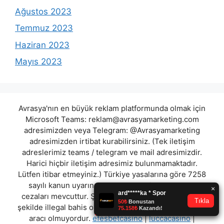
Ağustos 2023
Temmuz 2023
Haziran 2023
Mayıs 2023
Avrasya'nın en büyük reklam platformunda olmak için
Microsoft Teams:
reklam@avrasyamarketing.com
adresimizden veya Telegram: @Avrasyamarketing
adresimizden irtibat kurabilirsiniz. (Tek iletişim
adreslerimiz teams / telegram ve mail adresimizdir.
Harici hiçbir iletişim adresimiz bulunmamaktadır.
Lütfen itibar etmeyiniz.) Türkiye yasalarına göre 7258
sayılı kanun uyarınca yasa dışı bahis oynamanın
cezaları mevcuttur. Şu an bulunduğunuz site hiç bir
şekilde illegal bahis oyunları oynatmıyor ve oynamaya
aracı olmuyordur.
efesbetcasino
|
luccacasino
|