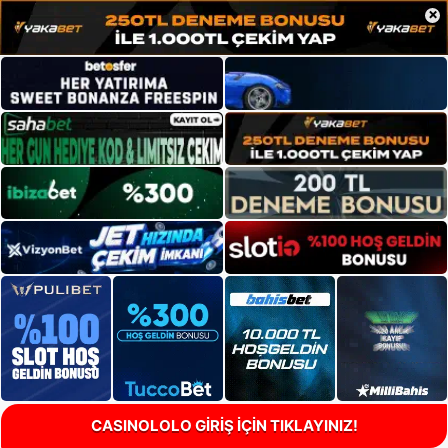
×
CASINOLOLO GİRİŞ İÇİN TIKLAYINIZ!