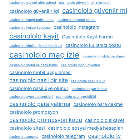
casinololo güncel giriş adresi
casinololo güvenilir bir site midir
casinololo güvenlir mi
casinololo güvenilirliği
casinololo hangi bahis sitesi
casinololo hesabı silindi
casinololo instagram
casinololo hesap kapatma
casinololo kayit
Casinololo Kayıt Formu
casinololo kullanıcı dostu
casinololo kimlik gönderim süreci
casinololo maç izle
casinololo mobil/uygulama
casinololo mobil i̇le canlı bahis
casinololo mobil oyunları
casinololo mobil uygulaması
casinololo nasil bir site
casinololo nasıl girilir
casinololo nasıl üye olunur
casinololo oyun lisansı
casinololo oyun seçenekleri
casinololo oyun çeşitliliği
casinololo para yatirma
casinololo para çekme
casinololo promosyon
casinololo promosyon kodu
casinololo sikayet
casinololo sitesi
casinololo sosyal medya hesapları
casinololo tv
casinololo telegram
casinololo sunumu