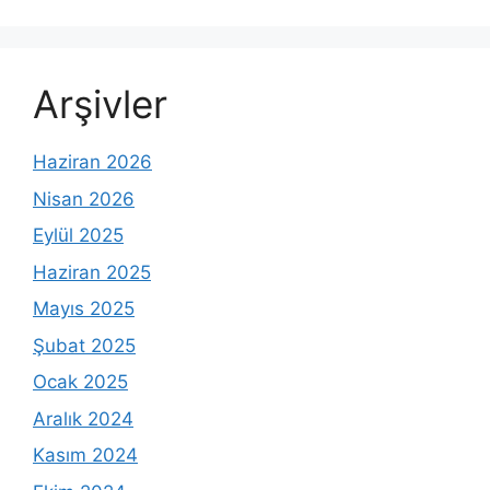
Arşivler
Haziran 2026
Nisan 2026
Eylül 2025
Haziran 2025
Mayıs 2025
Şubat 2025
Ocak 2025
Aralık 2024
Kasım 2024