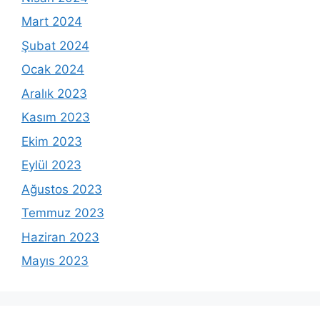
Mart 2024
Şubat 2024
Ocak 2024
Aralık 2023
Kasım 2023
Ekim 2023
Eylül 2023
Ağustos 2023
Temmuz 2023
Haziran 2023
Mayıs 2023