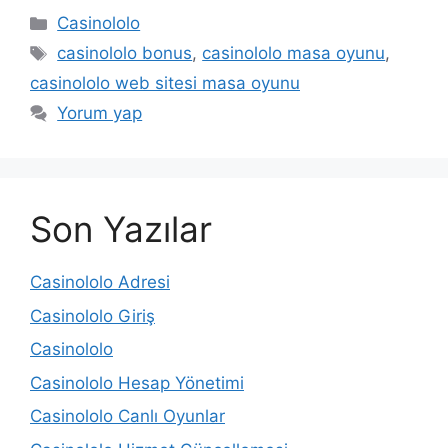
Kategoriler
Casinololo
Etiketler
casinololo bonus
,
casinololo masa oyunu
,
casinololo web sitesi masa oyunu
Yorum yap
Son Yazılar
Casinololo Adresi
Casinololo Giriş
Casinololo
Casinololo Hesap Yönetimi
Casinololo Canlı Oyunlar