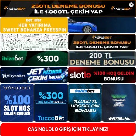
×
CASINOLOLO GİRİŞ İÇİN TIKLAYINIZ!