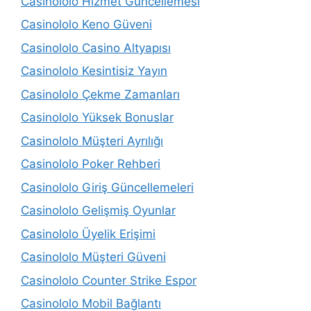
Casinololo Hizmet Güncellemesi
Casinololo Keno Güveni
Casinololo Casino Altyapısı
Casinololo Kesintisiz Yayın
Casinololo Çekme Zamanları
Casinololo Yüksek Bonuslar
Casinololo Müşteri Ayrılığı
Casinololo Poker Rehberi
Casinololo Giriş Güncellemeleri
Casinololo Gelişmiş Oyunlar
Casinololo Üyelik Erişimi
Casinololo Müşteri Güveni
Casinololo Counter Strike Espor
Casinololo Mobil Bağlantı