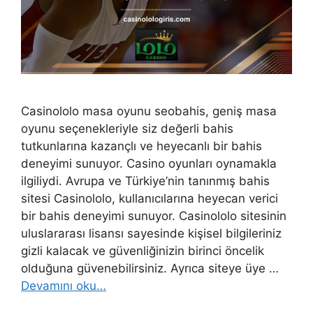
Casinololo masa oyunu seobahis, geniş masa
oyunu seçenekleriyle siz değerli bahis
tutkunlarına kazançlı ve heyecanlı bir bahis
deneyimi sunuyor. Casino oyunları oynamakla
ilgiliydi. Avrupa ve Türkiye’nin tanınmış bahis
sitesi Casinololo, kullanıcılarına heyecan verici
bir bahis deneyimi sunuyor. Casinololo sitesinin
uluslararası lisansı sayesinde kişisel bilgileriniz
gizli kalacak ve güvenliğinizin birinci öncelik
olduğuna güvenebilirsiniz. Ayrıca siteye üye …
Devamını oku…