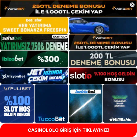
×
CASINOLOLO GİRİŞ İÇİN TIKLAYINIZ!