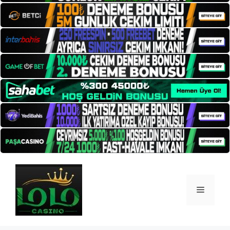
İçeriğe
atla
Menü