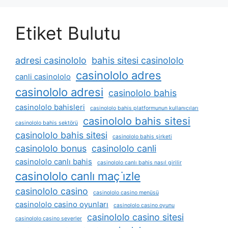
Etiket Bulutu
adresi casinololo
bahis sitesi casinololo
casinololo adres
canli casinololo
casinololo adresi
casinololo bahis
casinololo bahisleri
casinololo bahis platformunun kullanıcıları
casinololo bahis sitesi
casinololo bahis sektörü
casinololo bahis sitesi
casinololo bahis şirketi
casinololo bonus
casinololo canli
casinololo canlı bahis
casinololo canlı bahis nasıl girilir
casinololo canlı maç i̇zle
casinololo casino
casinololo casino menüsü
casinololo casino oyunları
casinololo casino oyunu
casinololo casino sitesi
casinololo casino severler