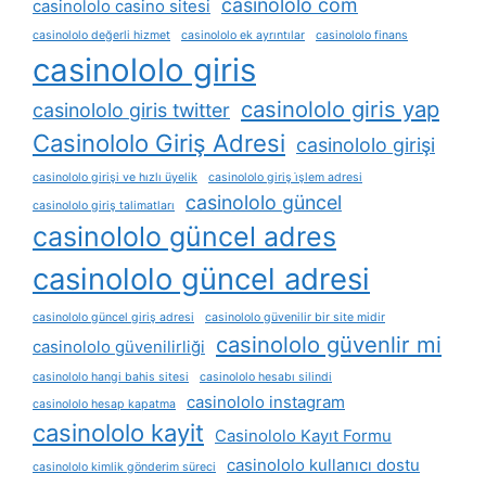
casinololo com
casinololo casino sitesi
casinololo değerli hizmet
casinololo ek ayrıntılar
casinololo finans
casinololo giris
casinololo giris yap
casinololo giris twitter
Casinololo Giriş Adresi
casinololo girişi
casinololo girişi ve hızlı üyelik
casinololo giriş i̇şlem adresi
casinololo güncel
casinololo giriş talimatları
casinololo güncel adres
casinololo güncel adresi
casinololo güncel giriş adresi
casinololo güvenilir bir site midir
casinololo güvenlir mi
casinololo güvenilirliği
casinololo hangi bahis sitesi
casinololo hesabı silindi
casinololo instagram
casinololo hesap kapatma
casinololo kayit
Casinololo Kayıt Formu
casinololo kullanıcı dostu
casinololo kimlik gönderim süreci