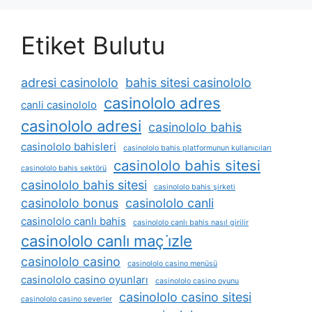
Etiket Bulutu
adresi casinololo
bahis sitesi casinololo
casinololo adres
canli casinololo
casinololo adresi
casinololo bahis
casinololo bahisleri
casinololo bahis platformunun kullanıcıları
casinololo bahis sitesi
casinololo bahis sektörü
casinololo bahis sitesi
casinololo bahis şirketi
casinololo bonus
casinololo canli
casinololo canlı bahis
casinololo canlı bahis nasıl girilir
casinololo canlı maç i̇zle
casinololo casino
casinololo casino menüsü
casinololo casino oyunları
casinololo casino oyunu
casinololo casino sitesi
casinololo casino severler