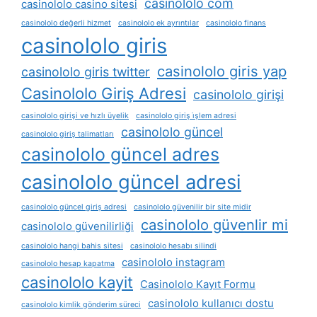
casinololo com
casinololo casino sitesi
casinololo değerli hizmet
casinololo ek ayrıntılar
casinololo finans
casinololo giris
casinololo giris yap
casinololo giris twitter
Casinololo Giriş Adresi
casinololo girişi
casinololo girişi ve hızlı üyelik
casinololo giriş i̇şlem adresi
casinololo güncel
casinololo giriş talimatları
casinololo güncel adres
casinololo güncel adresi
casinololo güncel giriş adresi
casinololo güvenilir bir site midir
casinololo güvenlir mi
casinololo güvenilirliği
casinololo hangi bahis sitesi
casinololo hesabı silindi
casinololo instagram
casinololo hesap kapatma
casinololo kayit
Casinololo Kayıt Formu
casinololo kullanıcı dostu
casinololo kimlik gönderim süreci