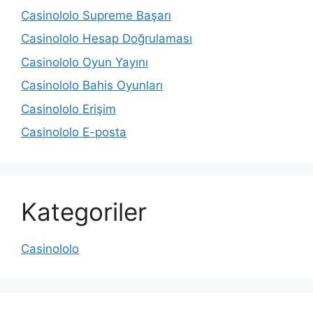
Casinololo Supreme Başarı
Casinololo Hesap Doğrulaması
Casinololo Oyun Yayını
Casinololo Bahis Oyunları
Casinololo Erişim
Casinololo E-posta
Kategoriler
Casinololo