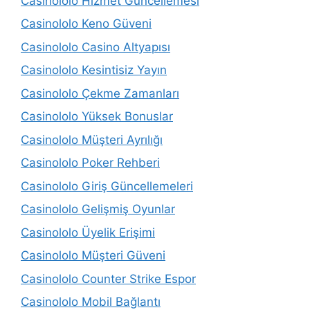
Casinololo Hizmet Güncellemesi
Casinololo Keno Güveni
Casinololo Casino Altyapısı
Casinololo Kesintisiz Yayın
Casinololo Çekme Zamanları
Casinololo Yüksek Bonuslar
Casinololo Müşteri Ayrılığı
Casinololo Poker Rehberi
Casinololo Giriş Güncellemeleri
Casinololo Gelişmiş Oyunlar
Casinololo Üyelik Erişimi
Casinololo Müşteri Güveni
Casinololo Counter Strike Espor
Casinololo Mobil Bağlantı