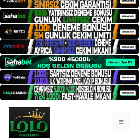
İçeriğe
atla
Menü