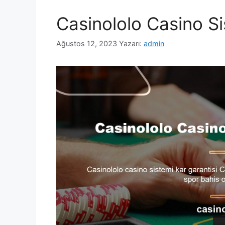
Casinololo Casino Si
Ağustos 12, 2023
Yazarı:
admin