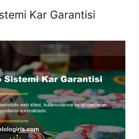
stemi Kar Garantisi