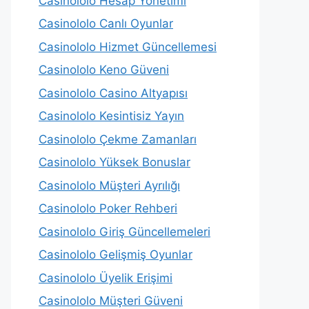
Casinololo Hesap Yönetimi
Casinololo Canlı Oyunlar
Casinololo Hizmet Güncellemesi
Casinololo Keno Güveni
Casinololo Casino Altyapısı
Casinololo Kesintisiz Yayın
Casinololo Çekme Zamanları
Casinololo Yüksek Bonuslar
Casinololo Müşteri Ayrılığı
Casinololo Poker Rehberi
Casinololo Giriş Güncellemeleri
Casinololo Gelişmiş Oyunlar
Casinololo Üyelik Erişimi
Casinololo Müşteri Güveni