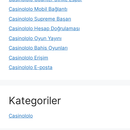
Casinololo Mobil Bağlantı
Casinololo Supreme Başarı
Casinololo Hesap Doğrulaması
Casinololo Oyun Yayını
Casinololo Bahis Oyunları
Casinololo Erişim
Casinololo E-posta
Kategoriler
Casinololo