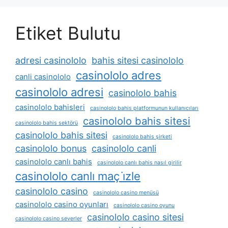
Etiket Bulutu
adresi casinololo
bahis sitesi casinololo
casinololo adres
canli casinololo
casinololo adresi
casinololo bahis
casinololo bahisleri
casinololo bahis platformunun kullanıcıları
casinololo bahis sitesi
casinololo bahis sektörü
casinololo bahis sitesi
casinololo bahis şirketi
casinololo bonus
casinololo canli
casinololo canlı bahis
casinololo canlı bahis nasıl girilir
casinololo canlı maç i̇zle
casinololo casino
casinololo casino menüsü
casinololo casino oyunları
casinololo casino oyunu
casinololo casino sitesi
casinololo casino severler