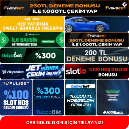
×
CASINOLOLO GİRİŞ İÇİN TIKLAYINIZ!