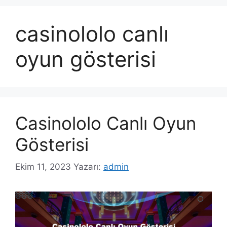
casinololo canlı
oyun gösterisi
Casinololo Canlı Oyun
Gösterisi
Ekim 11, 2023
Yazarı:
admin