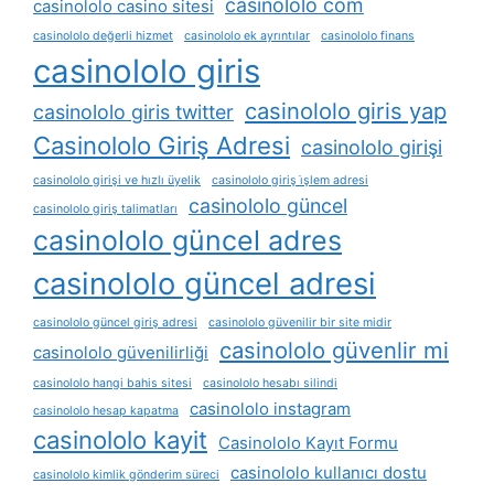
casinololo com
casinololo casino sitesi
casinololo değerli hizmet
casinololo ek ayrıntılar
casinololo finans
casinololo giris
casinololo giris yap
casinololo giris twitter
Casinololo Giriş Adresi
casinololo girişi
casinololo girişi ve hızlı üyelik
casinololo giriş i̇şlem adresi
casinololo güncel
casinololo giriş talimatları
casinololo güncel adres
casinololo güncel adresi
casinololo güncel giriş adresi
casinololo güvenilir bir site midir
casinololo güvenlir mi
casinololo güvenilirliği
casinololo hangi bahis sitesi
casinololo hesabı silindi
casinololo instagram
casinololo hesap kapatma
casinololo kayit
Casinololo Kayıt Formu
casinololo kullanıcı dostu
casinololo kimlik gönderim süreci