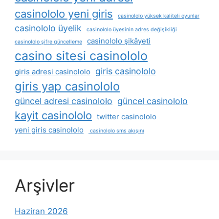
casinololo yeni giris
casinololo yüksek kaliteli oyunlar
casinololo üyelik
casinololo üyesinin adres değişikliği
casinololo şikâyeti
casinololo şifre güncelleme
casino sitesi casinololo
giris casinololo
giris adresi casinololo
giris yap casinololo
güncel adresi casinololo
güncel casinololo
kayit casinololo
twitter casinololo
yeni giris casinololo
casinololo sms akışını
Arşivler
Haziran 2026