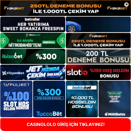
×
CASINOLOLO GİRİŞ İÇİN TIKLAYINIZ!