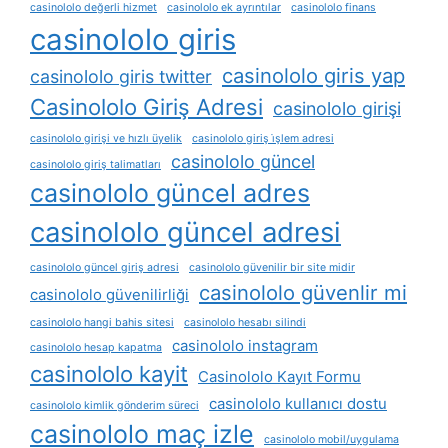
casinololo değerli hizmet
casinololo ek ayrıntılar
casinololo finans
casinololo giris
casinololo giris yap
casinololo giris twitter
Casinololo Giriş Adresi
casinololo girişi
casinololo girişi ve hızlı üyelik
casinololo giriş i̇şlem adresi
casinololo güncel
casinololo giriş talimatları
casinololo güncel adres
casinololo güncel adresi
casinololo güncel giriş adresi
casinololo güvenilir bir site midir
casinololo güvenlir mi
casinololo güvenilirliği
casinololo hangi bahis sitesi
casinololo hesabı silindi
casinololo instagram
casinololo hesap kapatma
casinololo kayit
Casinololo Kayıt Formu
casinololo kullanıcı dostu
casinololo kimlik gönderim süreci
casinololo maç izle
casinololo mobil/uygulama