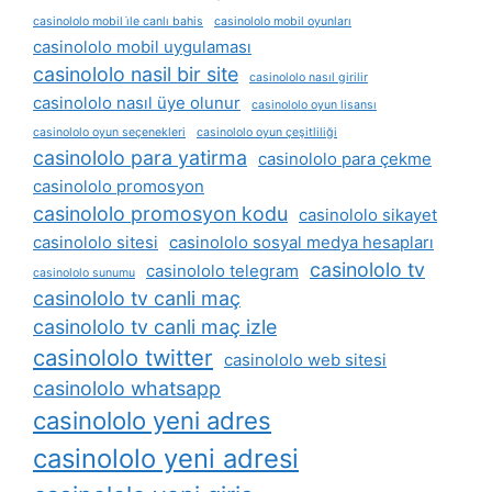
casinololo mobil i̇le canlı bahis
casinololo mobil oyunları
casinololo mobil uygulaması
casinololo nasil bir site
casinololo nasıl girilir
casinololo nasıl üye olunur
casinololo oyun lisansı
casinololo oyun seçenekleri
casinololo oyun çeşitliliği
casinololo para yatirma
casinololo para çekme
casinololo promosyon
casinololo promosyon kodu
casinololo sikayet
casinololo sitesi
casinololo sosyal medya hesapları
casinololo tv
casinololo telegram
casinololo sunumu
casinololo tv canli maç
casinololo tv canli maç izle
casinololo twitter
casinololo web sitesi
casinololo whatsapp
casinololo yeni adres
casinololo yeni adresi