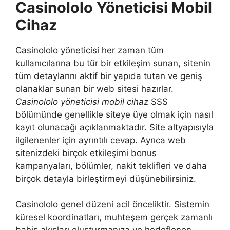
Casinololo Yöneticisi Mobil
Cihaz
Casinololo yöneticisi her zaman tüm
kullanıcılarına bu tür bir etkileşim sunan, sitenin
tüm detaylarını aktif bir yapıda tutan ve geniş
olanaklar sunan bir web sitesi hazırlar.
Casinololo yöneticisi mobil cihaz
SSS
bölümünde genellikle siteye üye olmak için nasıl
kayıt olunacağı açıklanmaktadır. Site altyapısıyla
ilgilenenler için ayrıntılı cevap. Ayrıca web
sitenizdeki birçok etkileşimi bonus
kampanyaları, bölümler, nakit teklifleri ve daha
birçok detayla birleştirmeyi düşünebilirsiniz.
Casinololo genel düzeni acil önceliktir. Sistemin
küresel koordinatları, muhteşem gerçek zamanlı