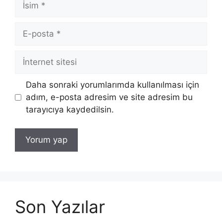
E-
posta
İnternet
sitesi
Daha sonraki yorumlarımda kullanılması için
adım, e-posta adresim ve site adresim bu
tarayıcıya kaydedilsin.
Son Yazılar