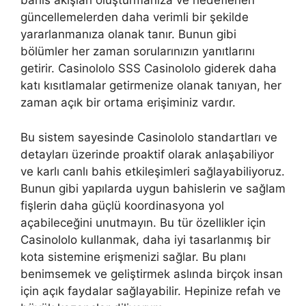
bahis akışları oluşturmanıza ve hedeflenen
güncellemelerden daha verimli bir şekilde
yararlanmanıza olanak tanır. Bunun gibi
bölümler her zaman sorularınızın yanıtlarını
getirir. Casinololo SSS Casinololo giderek daha
katı kısıtlamalar getirmenize olanak tanıyan, her
zaman açık bir ortama erişiminiz vardır.
Bu sistem sayesinde Casinololo standartları ve
detayları üzerinde proaktif olarak anlaşabiliyor
ve karlı canlı bahis etkileşimleri sağlayabiliyoruz.
Bunun gibi yapılarda uygun bahislerin ve sağlam
fişlerin daha güçlü koordinasyona yol
açabileceğini unutmayın. Bu tür özellikler için
Casinololo kullanmak, daha iyi tasarlanmış bir
kota sistemine erişmenizi sağlar. Bu planı
benimsemek ve geliştirmek aslında birçok insan
için açık faydalar sağlayabilir. Hepinize refah ve