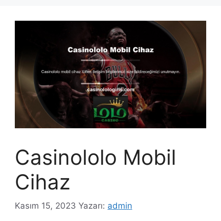
Casinololo Mobil
Cihaz
Kasım 15, 2023
Yazarı:
admin