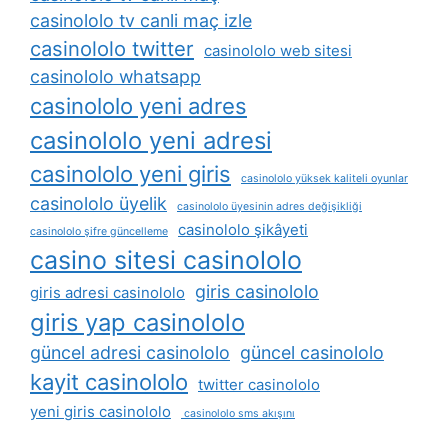
casinololo tv canli maç izle
casinololo twitter
casinololo web sitesi
casinololo whatsapp
casinololo yeni adres
casinololo yeni adresi
casinololo yeni giris
casinololo yüksek kaliteli oyunlar
casinololo üyelik
casinololo üyesinin adres değişikliği
casinololo şikâyeti
casinololo şifre güncelleme
casino sitesi casinololo
giris casinololo
giris adresi casinololo
giris yap casinololo
güncel adresi casinololo
güncel casinololo
kayit casinololo
twitter casinololo
yeni giris casinololo
casinololo sms akışını