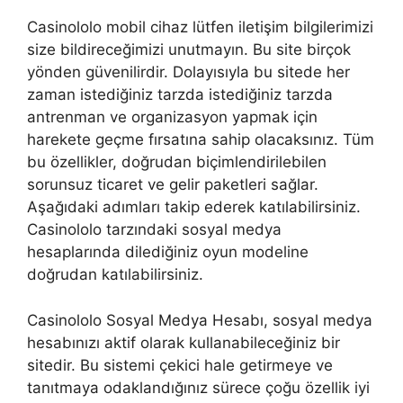
Casinololo mobil cihaz lütfen iletişim bilgilerimizi
size bildireceğimizi unutmayın. Bu site birçok
yönden güvenilirdir. Dolayısıyla bu sitede her
zaman istediğiniz tarzda istediğiniz tarzda
antrenman ve organizasyon yapmak için
harekete geçme fırsatına sahip olacaksınız. Tüm
bu özellikler, doğrudan biçimlendirilebilen
sorunsuz ticaret ve gelir paketleri sağlar.
Aşağıdaki adımları takip ederek katılabilirsiniz.
Casinololo tarzındaki sosyal medya
hesaplarında dilediğiniz oyun modeline
doğrudan katılabilirsiniz.
Casinololo Sosyal Medya Hesabı, sosyal medya
hesabınızı aktif olarak kullanabileceğiniz bir
sitedir. Bu sistemi çekici hale getirmeye ve
tanıtmaya odaklandığınız sürece çoğu özellik iyi