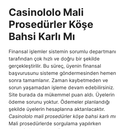
Casinololo Mali
Prosedürler Köşe
Bahsi Karlı Mı
Finansal işlemler sistemin sorumlu departmanı
tarafından çok hızlı ve doğru bir şekilde
gerçekleştirilir. Bu süreç, üyenin finansal
başvurusunu sisteme göndermesinden hemen
sonra tamamlanır. Zaman kaybetmeden ve
sorun yaşamadan işleme devam edebilirsiniz.
Site burada da mükemmel puan aldı. Üyelerin
ödeme sorunu yoktur. Ödemeler planlandığı
şekilde üyelerin hesaplarına aktarılacaktır.
Casinololo mali prosedürler köşe bahsi karlı mı
Mali prosedürlerde sorgulama yapılırken