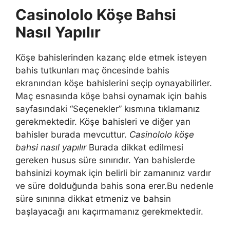
Casinololo Köşe Bahsi
Nasıl Yapılır
Köşe bahislerinden kazanç elde etmek isteyen
bahis tutkunları maç öncesinde bahis
ekranından köşe bahislerini seçip oynayabilirler.
Maç esnasında köşe bahsi oynamak için bahis
sayfasındaki “Seçenekler” kısmına tıklamanız
gerekmektedir. Köşe bahisleri ve diğer yan
bahisler burada mevcuttur.
Casinololo köşe
bahsi nasıl yapılır
Burada dikkat edilmesi
gereken husus süre sınırıdır. Yan bahislerde
bahsinizi koymak için belirli bir zamanınız vardır
ve süre dolduğunda bahis sona erer.Bu nedenle
süre sınırına dikkat etmeniz ve bahsin
başlayacağı anı kaçırmamanız gerekmektedir.