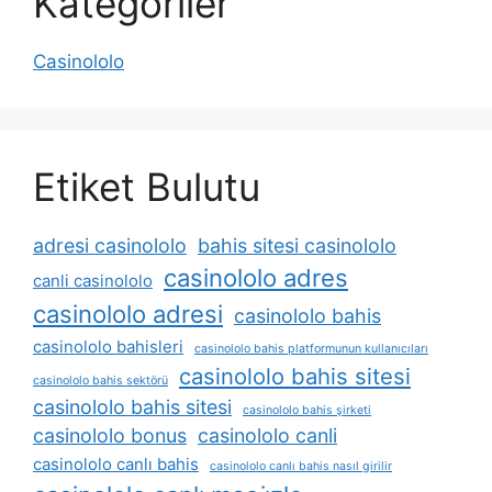
Kategoriler
Casinololo
Etiket Bulutu
adresi casinololo
bahis sitesi casinololo
casinololo adres
canli casinololo
casinololo adresi
casinololo bahis
casinololo bahisleri
casinololo bahis platformunun kullanıcıları
casinololo bahis sitesi
casinololo bahis sektörü
casinololo bahis sitesi
casinololo bahis şirketi
casinololo bonus
casinololo canli
casinololo canlı bahis
casinololo canlı bahis nasıl girilir