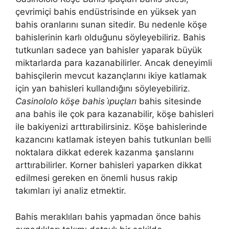
çevrimiçi bahis endüstrisinde en yüksek yan
bahis oranlarını sunan sitedir. Bu nedenle köşe
bahislerinin karlı olduğunu söyleyebiliriz. Bahis
tutkunları sadece yan bahisler yaparak büyük
miktarlarda para kazanabilirler. Ancak deneyimli
bahisçilerin mevcut kazançlarını ikiye katlamak
için yan bahisleri kullandığını söyleyebiliriz.
Casinololo köşe bahis i̇puçları
bahis sitesinde
ana bahis ile çok para kazanabilir, köşe bahisleri
ile bakiyenizi arttırabilirsiniz. Köşe bahislerinde
kazancını katlamak isteyen bahis tutkunları belli
noktalara dikkat ederek kazanma şanslarını
arttırabilirler. Korner bahisleri yaparken dikkat
edilmesi gereken en önemli husus rakip
takımları iyi analiz etmektir.
Bahis meraklıları bahis yapmadan önce bahis