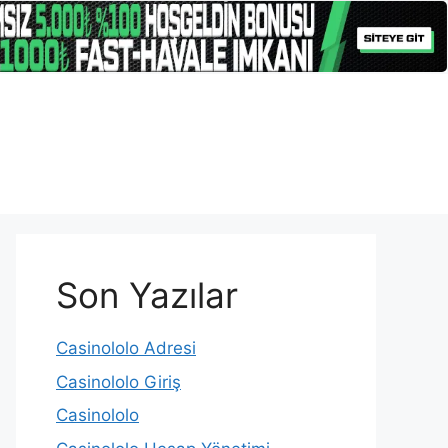
Son Yazılar
Casinololo Adresi
Casinololo Giriş
Casinololo