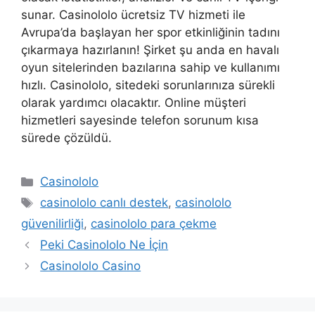
sunar. Casinololo ücretsiz TV hizmeti ile
Avrupa’da başlayan her spor etkinliğinin tadını
çıkarmaya hazırlanın! Şirket şu anda en havalı
oyun sitelerinden bazılarına sahip ve kullanımı
hızlı. Casinololo, sitedeki sorunlarınıza sürekli
olarak yardımcı olacaktır. Online müşteri
hizmetleri sayesinde telefon sorunum kısa
sürede çözüldü.
Kategoriler
Casinololo
Etiketler
casinololo canlı destek
,
casinololo
güvenilirliği
,
casinololo para çekme
Peki Casinololo Ne İçin
Casinololo Casino