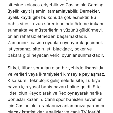
sitesine kolayca erişebilir ve Casinololo Gaming
üyelik kayıt işlemini tamamlayabilir. Dernekler,
üyelik kaydı gibi bu konuda çok esnektir. Bu
bahis sitesi, uzun süredir anında ödeme imkanı
sunmakta ve müşterilerinin yüzünü güldürmeyi,
onları rahatsız etmeden başarmaktadır.
Zamanınızı casino oyunları oynayarak geçirmek
istiyorsanız, site rulet, blackjack, poker ve
bakara gibi heyecan verici oyunlar sunmaktadır.
Şirket, itibar sorunları olan bir şehirde lisanslıdır
ve verileri veya ikramiyeleri kimseyle paylaşmaz.
Kısa süreli teknolojik gelişmelerle site, Türkiye
pazarı için yasal bahis pazarı haline geldi. Site
lideri olun Kaydolarak ve Rex oynayarak harika
bonuslar kazanın. Canlı spor bahisleri sevenler
için Casinololo, oranlarınızı anlamanıza yardımcı
olacak istatistikler, analizler ve canlı TV içeriği