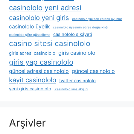
casinololo yeni adresi
casinololo yeni giris
casinololo yüksek kaliteli oyunlar
casinololo üyelik
casinololo üyesinin adres değişikliği
casinololo şikâyeti
casinololo şifre güncelleme
casino sitesi casinololo
giris casinololo
giris adresi casinololo
giris yap casinololo
güncel adresi casinololo
güncel casinololo
kayit casinololo
twitter casinololo
yeni giris casinololo
casinololo sms akışını
Arşivler