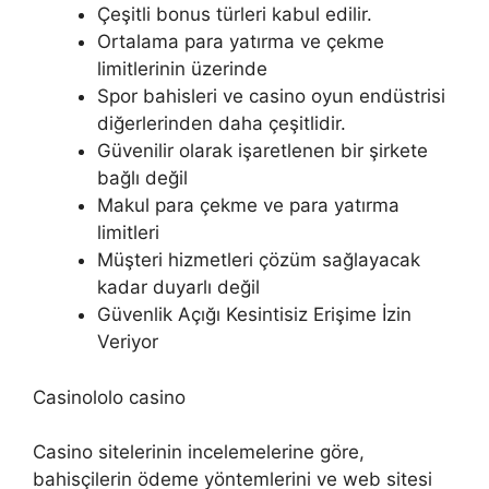
Çeşitli bonus türleri kabul edilir.
Ortalama para yatırma ve çekme
limitlerinin üzerinde
Spor bahisleri ve casino oyun endüstrisi
diğerlerinden daha çeşitlidir.
Güvenilir olarak işaretlenen bir şirkete
bağlı değil
Makul para çekme ve para yatırma
limitleri
Müşteri hizmetleri çözüm sağlayacak
kadar duyarlı değil
Güvenlik Açığı Kesintisiz Erişime İzin
Veriyor
Casinololo casino
Casino sitelerinin incelemelerine göre,
bahisçilerin ödeme yöntemlerini ve web sitesi