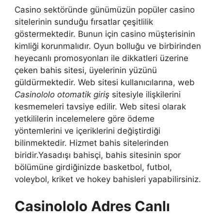
Casino sektöründe günümüzün popüler casino
sitelerinin sunduğu fırsatlar çeşitlilik
göstermektedir. Bunun için casino müşterisinin
kimliği korunmalıdır. Oyun bolluğu ve birbirinden
heyecanlı promosyonları ile dikkatleri üzerine
çeken bahis sitesi, üyelerinin yüzünü
güldürmektedir. Web sitesi kullanıcılarına, web
Casinololo otomatik giriş
sitesiyle ilişkilerini
kesmemeleri tavsiye edilir. Web sitesi olarak
yetkililerin incelemelere göre ödeme
yöntemlerini ve içeriklerini değiştirdiği
bilinmektedir. Hizmet bahis sitelerinden
biridir.Yasadışı bahisçi, bahis sitesinin spor
bölümüne girdiğinizde basketbol, ​​futbol, ​​
voleybol, kriket ve hokey bahisleri yapabilirsiniz.
Casinololo Adres Canlı