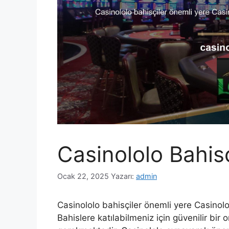
Casinololo Bahis
Ocak 22, 2025
Yazarı:
admin
Casinololo bahisçiler önemli yere Casinolol
Bahislere katılabilmeniz için güvenilir bi