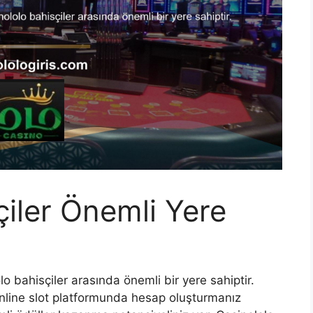
çiler Önemli Yere
o bahisçiler arasında önemli bir yere sahiptir.
r online slot platformunda hesap oluşturmanız