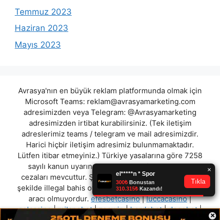
Temmuz 2023
Haziran 2023
Mayıs 2023
Avrasya'nın en büyük reklam platformunda olmak için
Microsoft Teams:
reklam@avrasyamarketing.com
adresimizden veya Telegram: @Avrasyamarketing
adresimizden irtibat kurabilirsiniz. (Tek iletişim
adreslerimiz teams / telegram ve mail adresimizdir.
Harici hiçbir iletişim adresimiz bulunmamaktadır.
Lütfen itibar etmeyiniz.) Türkiye yasalarına göre 7258
sayılı kanun uyarınca yasa dışı bahis oynamanın
cezaları mevcuttur. Şu an bulunduğunuz site hiç bir
şekilde illegal bahis oyunları oynatmıyor ve oynamaya
aracı olmuyordur.
efesbetcasino
|
luccacasino
|
gelcasino
|
milanobet
|
zeowin
|
bordobet
|
dogobet
|
×