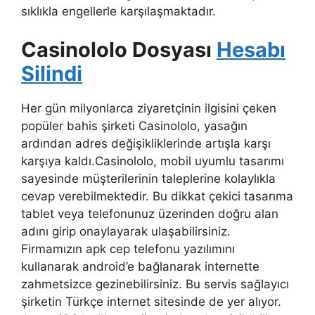
sıklıkla engellerle karşılaşmaktadır.
Casinololo Dosyası
Hesabı
Silindi
Her gün milyonlarca ziyaretçinin ilgisini çeken
popüler bahis şirketi Casinololo, yasağın
ardından adres değişikliklerinde artışla karşı
karşıya kaldı.Casinololo, mobil uyumlu tasarımı
sayesinde müşterilerinin taleplerine kolaylıkla
cevap verebilmektedir. Bu dikkat çekici tasarıma
tablet veya telefonunuz üzerinden doğru alan
adını girip onaylayarak ulaşabilirsiniz.
Firmamızın apk cep telefonu yazılımını
kullanarak android’e bağlanarak internette
zahmetsizce gezinebilirsiniz. Bu servis sağlayıcı
şirketin Türkçe internet sitesinde de yer alıyor.