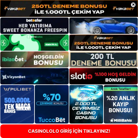
×
CASINOLOLO GİRİŞ İÇİN TIKLAYINIZ!