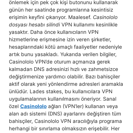
önlemek için pek çok kişi butonunu kullanarak
günün her saatinde programlarına kesintisiz
erişimin keyfini çıkarıyor. Maalesef.
Casinololo
dosyası hesabı silindi
VPN kullanımı kesinlikle
yasaktır. Daha önce kullanıcıların VPN
hizmetlerine erişmesine izin veren şirketler,
hesaplarındaki kötü amaçlı faaliyetler nedeniyle
artık bunu yasakladı. Yukarıda verilen bilgiler,
Casinololo VPN’de oturum açmanıza gerek
kalmadan DNS adresinizi hızlı ve zahmetsizce
değiştirmenize yardımcı olabilir. Bazı bahisçiler
aktif olarak yeni yönlendirme adresleri aramakla
ünlüdür. Lades stakes, bu kullanıcılara VPN
uygulamalarının kullanılmasını öneriyor. Sanal
özel
Casinololo
ağları (VPN’ler) kullanan veya
alan adı sistemi (DNS) ayarlarını değiştiren tüm
bahisçiler, Casinololo VPN aracılığıyla programa
herhangi bir sınırlama olmaksızın erişebilir. Her