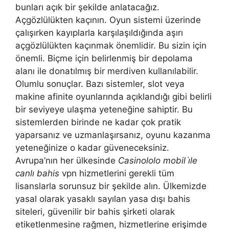
bunları açık bir şekilde anlatacağız.
Açgözlülükten kaçının. Oyun sistemi üzerinde
çalışırken kayıplarla karşılaşıldığında aşırı
açgözlülükten kaçınmak önemlidir. Bu sizin için
önemli. Biçme için belirlenmiş bir depolama
alanı ile donatılmış bir merdiven kullanılabilir.
Olumlu sonuçlar. Bazı sistemler, slot veya
makine afinite oyunlarında açıklandığı gibi belirli
bir seviyeye ulaşma yeteneğine sahiptir. Bu
sistemlerden birinde ne kadar çok pratik
yaparsanız ve uzmanlaşırsanız, oyunu kazanma
yeteneğinize o kadar güveneceksiniz.
Avrupa’nın her ülkesinde
Casinololo mobil i̇le
canlı bahis
vpn hizmetlerini gerekli tüm
lisanslarla sorunsuz bir şekilde alın. Ülkemizde
yasal olarak yasaklı sayılan yasa dışı bahis
siteleri, güvenilir bir bahis şirketi olarak
etiketlenmesine rağmen, hizmetlerine erişimde