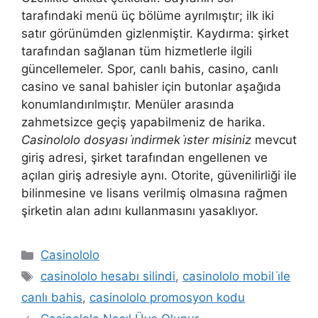
tarafındaki menü üç bölüme ayrılmıştır; ilk iki
satır görünümden gizlenmiştir. Kaydırma: şirket
tarafından sağlanan tüm hizmetlerle ilgili
güncellemeler. Spor, canlı bahis, casino, canlı
casino ve sanal bahisler için butonlar aşağıda
konumlandırılmıştır. Menüler arasında
zahmetsizce geçiş yapabilmeniz de harika.
Casinololo dosyası i̇ndirmek i̇ster misiniz
mevcut
giriş adresi, şirket tarafından engellenen ve
açılan giriş adresiyle aynı. Otorite, güvenilirliği ile
bilinmesine ve lisans verilmiş olmasına rağmen
şirketin alan adını kullanmasını yasaklıyor.
Kategoriler
Casinololo
Etiketler
casinololo hesabı silindi
,
casinololo mobil i̇le
canlı bahis
,
casinololo promosyon kodu