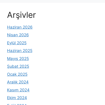
Arşivler
Haziran 2026
Nisan 2026
Eylül 2025
Haziran 2025
Mayıs 2025
Şubat 2025
Ocak 2025
Aralık 2024
Kasım 2024
Ekim 2024