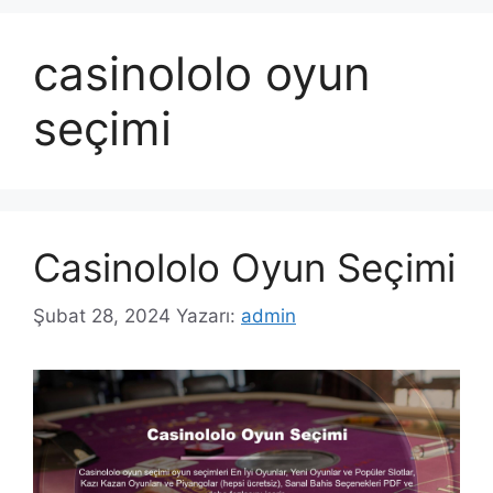
casinololo oyun
seçimi
Casinololo Oyun Seçimi
Şubat 28, 2024
Yazarı:
admin