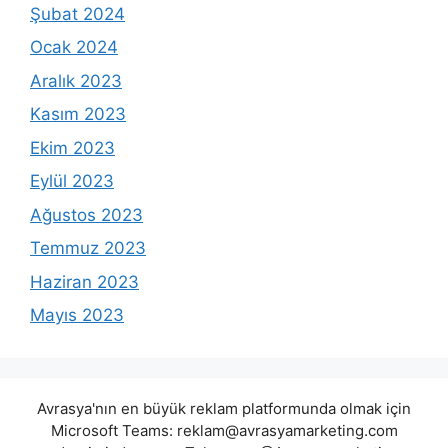
Şubat 2024
Ocak 2024
Aralık 2023
Kasım 2023
Ekim 2023
Eylül 2023
Ağustos 2023
Temmuz 2023
Haziran 2023
Mayıs 2023
Avrasya'nın en büyük reklam platformunda olmak için
Microsoft Teams:
reklam@avrasyamarketing.com