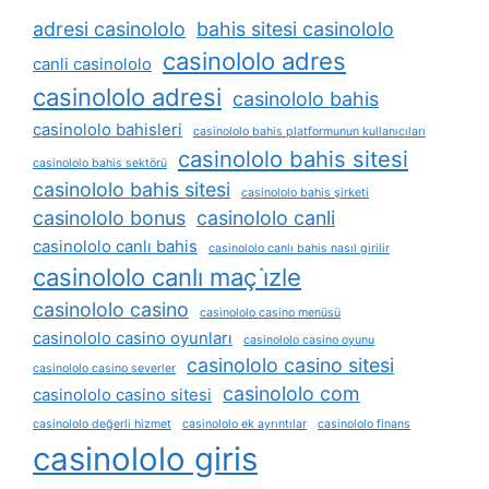
adresi casinololo
bahis sitesi casinololo
casinololo adres
canli casinololo
casinololo adresi
casinololo bahis
casinololo bahisleri
casinololo bahis platformunun kullanıcıları
casinololo bahis sitesi
casinololo bahis sektörü
casinololo bahis sitesi
casinololo bahis şirketi
casinololo bonus
casinololo canli
casinololo canlı bahis
casinololo canlı bahis nasıl girilir
casinololo canlı maç i̇zle
casinololo casino
casinololo casino menüsü
casinololo casino oyunları
casinololo casino oyunu
casinololo casino sitesi
casinololo casino severler
casinololo com
casinololo casino sitesi
casinololo değerli hizmet
casinololo ek ayrıntılar
casinololo finans
casinololo giris