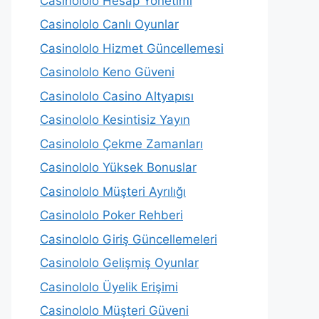
Casinololo Hesap Yönetimi
Casinololo Canlı Oyunlar
Casinololo Hizmet Güncellemesi
Casinololo Keno Güveni
Casinololo Casino Altyapısı
Casinololo Kesintisiz Yayın
Casinololo Çekme Zamanları
Casinololo Yüksek Bonuslar
Casinololo Müşteri Ayrılığı
Casinololo Poker Rehberi
Casinololo Giriş Güncellemeleri
Casinololo Gelişmiş Oyunlar
Casinololo Üyelik Erişimi
Casinololo Müşteri Güveni