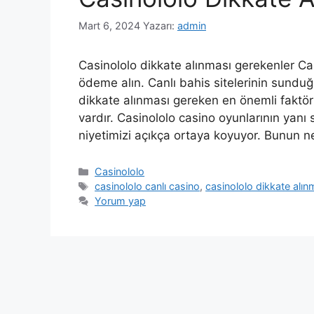
Mart 6, 2024
Yazarı:
admin
Casinololo dikkate alınması gerekenler Ca
ödeme alın. Canlı bahis sitelerinin sundu
dikkate alınması gereken en önemli faktörl
vardır. Casinololo casino oyunlarının yanı
niyetimizi açıkça ortaya koyuyor. Bunun 
Kategoriler
Casinololo
Etiketler
casinololo canlı casino
,
casinololo dikkate alın
Yorum yap