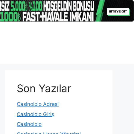
Son Yazılar
Casinololo Adresi
Casinololo Giriş
Casinololo