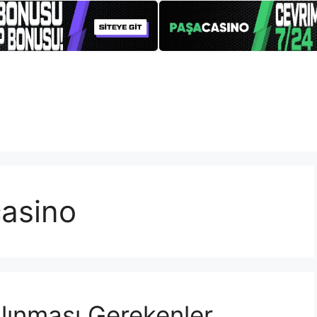
casino
lınması Gerekenler