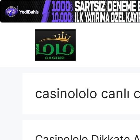
İçeriğe
atla
casinololo canlı 
Casinololo Dikkate A