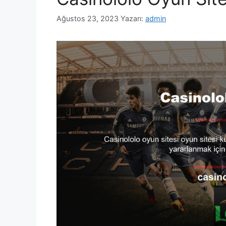
Ağustos 23, 2023
Yazarı:
admin