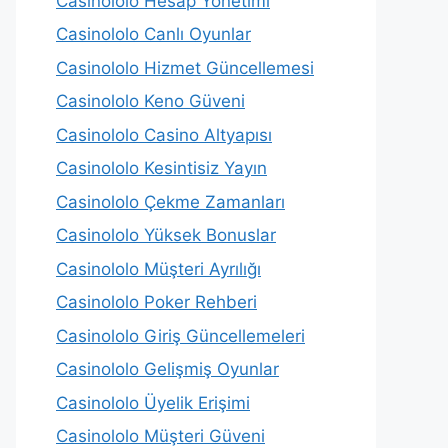
Casinololo Hesap Yönetimi
Casinololo Canlı Oyunlar
Casinololo Hizmet Güncellemesi
Casinololo Keno Güveni
Casinololo Casino Altyapısı
Casinololo Kesintisiz Yayın
Casinololo Çekme Zamanları
Casinololo Yüksek Bonuslar
Casinololo Müşteri Ayrılığı
Casinololo Poker Rehberi
Casinololo Giriş Güncellemeleri
Casinololo Gelişmiş Oyunlar
Casinololo Üyelik Erişimi
Casinololo Müşteri Güveni