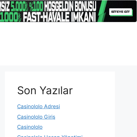
Son Yazılar
Casinololo Adresi
Casinololo Giriş
Casinololo