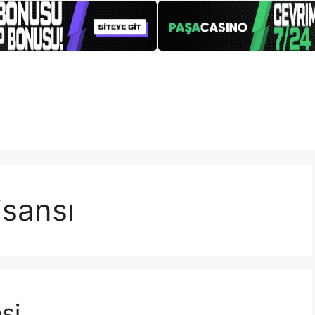
isansı
si