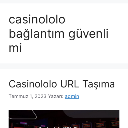
casinololo
bağlantım güvenli
mi
Casinololo URL Taşıma
Temmuz 1, 2023
Yazarı:
admin