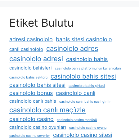
Etiket Bulutu
adresi casinololo
bahis sitesi casinololo
casinololo adres
canli casinololo
casinololo adresi
casinololo bahis
casinololo bahisleri
casinololo bahis platformunun kullanıcıları
casinololo bahis sitesi
casinololo bahis sektörü
casinololo bahis sitesi
casinololo bahis şirketi
casinololo bonus
casinololo canli
casinololo canlı bahis
casinololo canlı bahis nasıl girilir
casinololo canlı maç i̇zle
casinololo casino
casinololo casino menüsü
casinololo casino oyunları
casinololo casino oyunu
casinololo casino sitesi
casinololo casino severler