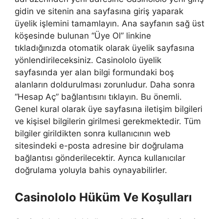
gidin ve sitenin ana sayfasına giriş yaparak
üyelik işlemini tamamlayın. Ana sayfanın sağ üst
köşesinde bulunan “Üye Ol” linkine
tıkladığınızda otomatik olarak üyelik sayfasına
yönlendirileceksiniz. Casinololo üyelik
sayfasında yer alan bilgi formundaki boş
alanların doldurulması zorunludur. Daha sonra
“Hesap Aç” bağlantısını tıklayın. Bu önemli.
Genel kural olarak üye sayfasına iletişim bilgileri
ve kişisel bilgilerin girilmesi gerekmektedir. Tüm
bilgiler girildikten sonra kullanıcının web
sitesindeki e-posta adresine bir doğrulama
bağlantısı gönderilecektir. Ayrıca kullanıcılar
doğrulama yoluyla bahis oynayabilirler.
Casinololo Hüküm Ve Koşulları