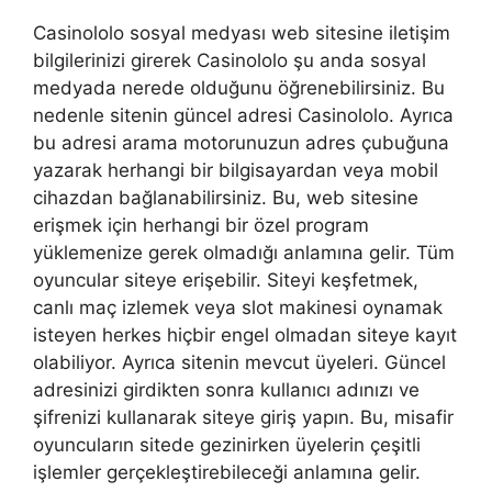
Casinololo sosyal medyası web sitesine iletişim
bilgilerinizi girerek Casinololo şu anda sosyal
medyada nerede olduğunu öğrenebilirsiniz. Bu
nedenle sitenin güncel adresi Casinololo. Ayrıca
bu adresi arama motorunuzun adres çubuğuna
yazarak herhangi bir bilgisayardan veya mobil
cihazdan bağlanabilirsiniz. Bu, web sitesine
erişmek için herhangi bir özel program
yüklemenize gerek olmadığı anlamına gelir. Tüm
oyuncular siteye erişebilir. Siteyi keşfetmek,
canlı maç izlemek veya slot makinesi oynamak
isteyen herkes hiçbir engel olmadan siteye kayıt
olabiliyor. Ayrıca sitenin mevcut üyeleri. Güncel
adresinizi girdikten sonra kullanıcı adınızı ve
şifrenizi kullanarak siteye giriş yapın. Bu, misafir
oyuncuların sitede gezinirken üyelerin çeşitli
işlemler gerçekleştirebileceği anlamına gelir.