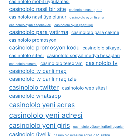
casinololo mobil uygulaması
casinololo nasil bir site
casinololo nasıl girilir
casinololo nasıl üye olunur
casinololo oyun lisansı
casinololo oyun seçenekleri
casinololo oyun çeşitliliği
casinololo para yatirma
casinololo para çekme
casinololo promosyon
casinololo promosyon kodu
casinololo sikayet
casinololo sitesi
casinololo sosyal medya hesapları
casinololo tv
casinololo telegram
casinololo sunumu
casinololo tv canli maç
casinololo tv canli maç izle
casinololo twitter
casinololo web sitesi
casinololo whatsapp
casinololo yeni adres
casinololo yeni adresi
casinololo yeni giris
casinololo yüksek kaliteli oyunlar
casinololo üyelik
casinololo üyesinin adres değişikliği