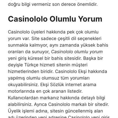
doğru bilgi vermeniz son derece önemlidir.
Casinololo Olumlu Yorum
Casinololo üyeleri hakkında pek çok olumlu
yorum var. Site sadece çeşitli dil seçenekleri
sunmakla kalmıyor, aynı zamanda yüksek bahis
oranları da sunuyor,
Casinololo olumlu yorum
yeni giriş küresel bir bahis sitesidir. Başka bir
deyişle Türkçe hizmeti sitenin müşteri
hizmetlerinden biridir. Casinololo Ekşi hakkında
yapılmış olumlu olumsuz tüm yorumları
okuyabilirsiniz. Ekşi Sözlük internet arama
motorlarında en çok aranan listedir.
Kullanıcılardan markanız hakkında detaylı bilgi
alabilirsiniz. Ayrıca Casinololo markalı bir sitedir.
Üyelik işlemi adına, sitesin güncellenmiş alan
adı üzerinden yeni adresine Casinololo yeni giriş