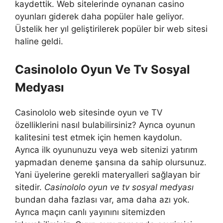
kaydettik. Web sitelerinde oynanan casino
oyunları giderek daha popüler hale geliyor.
Üstelik her yıl geliştirilerek popüler bir web sitesi
haline geldi.
Casinololo Oyun Ve Tv Sosyal
Medyası
Casinololo web sitesinde oyun ve TV
özelliklerini nasıl bulabilirsiniz? Ayrıca oyunun
kalitesini test etmek için hemen kaydolun.
Ayrıca ilk oyununuzu veya web sitenizi yatırım
yapmadan deneme şansına da sahip olursunuz.
Yani üyelerine gerekli materyalleri sağlayan bir
sitedir.
Casinololo oyun ve tv sosyal medyası
bundan daha fazlası var, ama daha azı yok.
Ayrıca maçın canlı yayınını sitemizden