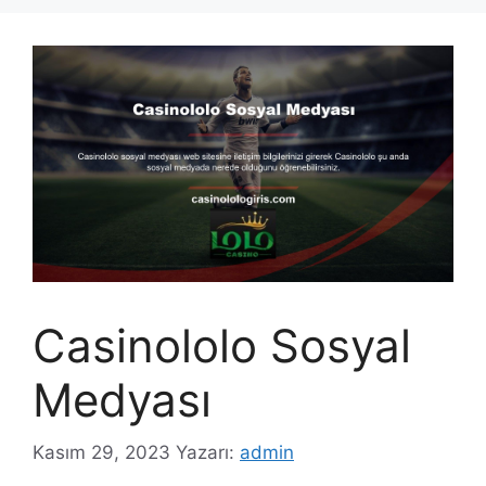
Casinololo Sosyal
Medyası
Kasım 29, 2023
Yazarı:
admin