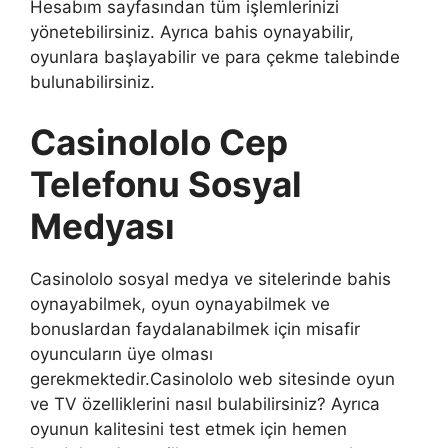
Hesabım sayfasından tüm işlemlerinizi
yönetebilirsiniz. Ayrıca bahis oynayabilir,
oyunlara başlayabilir ve para çekme talebinde
bulunabilirsiniz.
Casinololo Cep
Telefonu Sosyal
Medyası
Casinololo sosyal medya ve sitelerinde bahis
oynayabilmek, oyun oynayabilmek ve
bonuslardan faydalanabilmek için misafir
oyuncuların üye olması
gerekmektedir.Casinololo web sitesinde oyun
ve TV özelliklerini nasıl bulabilirsiniz? Ayrıca
oyunun kalitesini test etmek için hemen