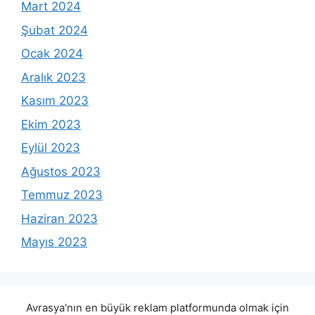
Mart 2024
Şubat 2024
Ocak 2024
Aralık 2023
Kasım 2023
Ekim 2023
Eylül 2023
Ağustos 2023
Temmuz 2023
Haziran 2023
Mayıs 2023
Avrasya'nın en büyük reklam platformunda olmak için