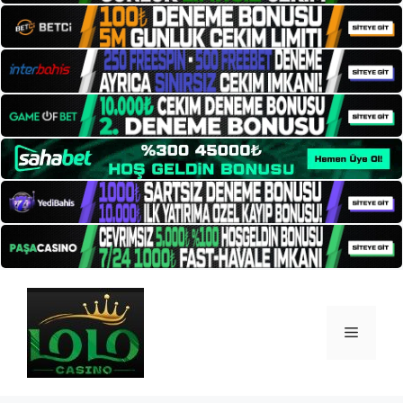
İçeriğe
atla
Menü